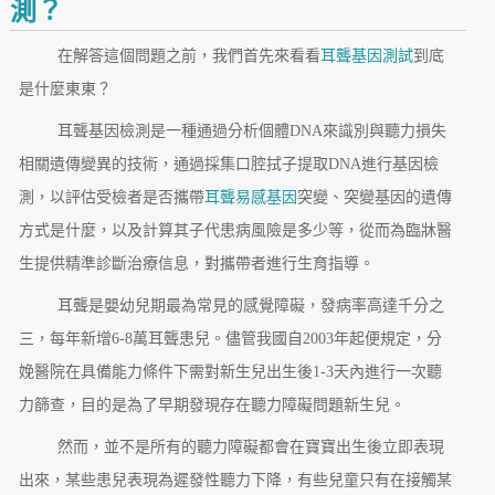
測？
在解答這個問題之前，我們首先來看看
耳聾基因測試
到底
是什麼東東？
耳聾基因檢測是一種通過分析個體DNA來識別與聽力損失
相關遺傳變異的技術，通過採集口腔拭子提取DNA進行基因檢
測，以評估受檢者是否攜帶
耳聾易感基因
突變、突變基因的遺傳
方式是什麼，以及計算其子代患病風險是多少等，從而為臨牀醫
生提供精準診斷治療信息，對攜帶者進行生育指導。
耳聾是嬰幼兒期最為常見的感覺障礙，發病率高達千分之
三，每年新增6-8萬耳聾患兒。儘管我國自2003年起便規定，分
娩醫院在具備能力條件下需對新生兒出生後1-3天內進行一次聽
力篩查，目的是為了早期發現存在聽力障礙問題新生兒。
然而，並不是所有的聽力障礙都會在寶寶出生後立即表現
出來，某些患兒表現為遲發性聽力下降，有些兒童只有在接觸某