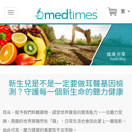
繁
Toggle
navigation
新生兒是不是一定要做耳聾基因檢
測？守護每一個新生命的聽力健康
耳朵，賦予我們聆聽萬物、感受世界聲音的寶貴能力。一旦聽力受
損，周圍的世界將黯然失「聲」，日常生活也會因此蒙上一層陰影。
由此可見，聽力健康的重要性不言而喻。