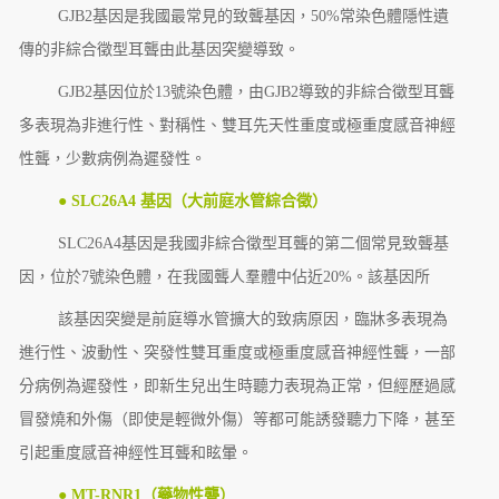
GJB2基因是我國最常見的致聾基因，50%常染色體隱性遺
傳的非綜合徵型耳聾由此基因突變導致。
GJB2基因位於13號染色體，由GJB2導致的非綜合徵型耳聾
多表現為非進行性、對稱性、雙耳先天性重度或極重度感音神經
性聾，少數病例為遲發性。
● SLC26A4 基因（大前庭水管綜合徵）
SLC26A4基因是我國非綜合徵型耳聾的第二個常見致聾基
因，位於7號染色體，在我國聾人羣體中佔近20%。該基因所
該基因突變是前庭導水管擴大的致病原因，臨牀多表現為
進行性、波動性、突發性雙耳重度或極重度感音神經性聾，一部
分病例為遲發性，即新生兒出生時聽力表現為正常，但經歷過感
冒發燒和外傷（即使是輕微外傷）等都可能誘發聽力下降，甚至
引起重度感音神經性耳聾和眩暈。
● MT-RNR1（藥物性聾）