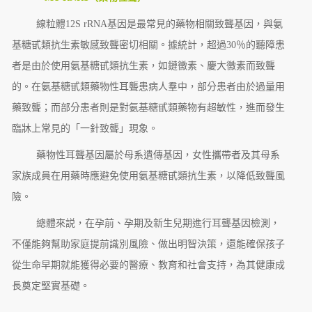
線粒體12S rRNA基因是最常見的藥物相關致聾基因，與氨
基糖甙類抗生素敏感致聾密切相關。據統計，超過30％的聽障患
者是由於使用氨基糖甙類抗生素，如鏈黴素、慶大黴素而致聾
的。在氨基糖甙類藥物性耳聾患病人羣中，部分患者由於過量用
藥致聾；而部分患者則是對氨基糖甙類藥物有超敏性，進而發生
臨牀上常見的「一針致聾」現象。
藥物性耳聾基因屬於母系遺傳基因，女性攜帶者及其母系
家族成員在用藥時應避免使用氨基糖甙類抗生素，以降低致聾風
險。
總體來説，在孕前、孕期及新生兒期進行耳聾基因檢測，
不僅能夠幫助家庭提前識別風險、做出明智決策，還能確保孩子
從生命早期就能獲得必要的醫療、教育和社會支持，為其健康成
長奠定堅實基礎。