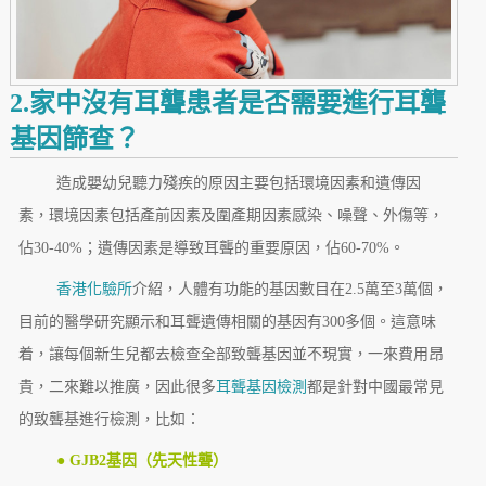
2.家中沒有耳聾患者是否需要進行耳聾
基因篩查？
造成嬰幼兒聽力殘疾的原因主要包括環境因素和遺傳因
素，環境因素包括產前因素及圍產期因素感染、噪聲、外傷等，
佔30-40%；遺傳因素是導致耳聾的重要原因，佔60-70%。
香港化驗所
介紹，人體有功能的基因數目在2.5萬至3萬個，
目前的醫學研究顯示和耳聾遺傳相關的基因有300多個。這意味
着，讓每個新生兒都去檢查全部致聾基因並不現實，一來費用昂
貴，二來難以推廣，因此很多
耳聾基因檢測
都是針對中國最常見
的致聾基進行檢測，比如：
● GJB2基因（先天性聾）