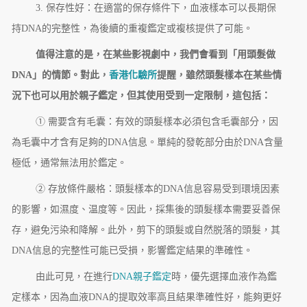
3. 保存性好：在適當的保存條件下，血液樣本可以長期保
持DNA的完整性，為後續的重複鑑定或複核提供了可能。
值得注意的是，在某些影視劇中，我們會看到「用頭髮做
DNA」的情節。對此，
香港化驗所
提醒，雖然頭髮樣本在某些情
況下也可以用於親子鑑定，但其使用受到一定限制，這包括：
① 需要含有毛囊：有效的頭髮樣本必須包含毛囊部分，因
為毛囊中才含有足夠的DNA信息。單純的發乾部分由於DNA含量
極低，通常無法用於鑑定。
② 存放條件嚴格：頭髮樣本的DNA信息容易受到環境因素
的影響，如濕度、温度等。因此，採集後的頭髮樣本需要妥善保
存，避免污染和降解。此外，剪下的頭髮或自然脱落的頭髮，其
DNA信息的完整性可能已受損，影響鑑定結果的準確性。
由此可見，在進行
DNA親子鑑定
時，優先選擇血液作為鑑
定樣本，因為血液DNA的提取效率高且結果準確性好，能夠更好