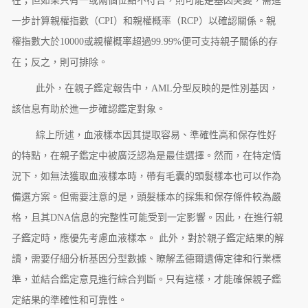
在；但如果只有一或兩個位點不符合，則可能是基因突變，需進
一步計算親權指數（CPI）和親權概率（RCP）以確認關係。親
權指數大於10000或親權概率超過99.99%便可支持親子關係的存
在；反之，則可排除。
此外，在親子鑑定報告中，AML分型反映的是性別基因，
該信息有助於進一步確認鑑定對象。
綜上所述，血液樣本因其提取容易、準確性高和保存性好
的特點，在親子鑑定中被廣泛認為是最佳選擇。然而，在特定情
況下，如無法獲取血液樣本時，帶有毛囊的頭髮樣本也可以作為
備選方案。但需要注意的是，頭髮樣本的採集和保存條件較為嚴
格，且其DNA信息的完整性可能受到一定影響。因此，在進行親
子鑑定時，應優先考慮血液樣本。 此外，對於親子鑑定結果的解
讀，需要仔細分析基因分型數據、瞭解孟德爾遺傳定律和行業標
準，並結合鑑定意見進行綜合判斷。只有這樣，才能確保親子鑑
定結果的準確性和可靠性。