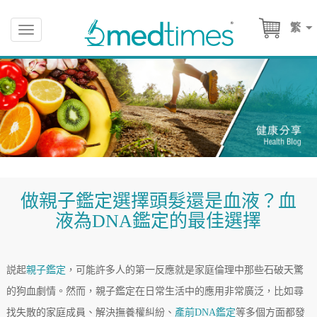
繁
Toggle
navigation
做親子鑑定選擇頭髮還是血液？血
液為DNA鑑定的最佳選擇
説起
親子鑑定
，可能許多人的第一反應就是家庭倫理中那些石破天驚
的狗血劇情。然而，親子鑑定在日常生活中的應用非常廣泛，比如尋
找失散的家庭成員、解決撫養權糾紛、
產前DNA鑑定
等多個方面都發