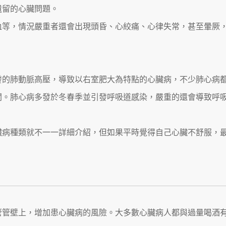
遺留的心臟問題。
血等，情況嚴重者還會出現頭昏、心絞痛、心律失常，甚至暈厥
發的肺動脈高壓，導致以右室肥大為特點的心臟病，不少肺心病
關。肺心病多發於冬春季並引發呼吸道感染，嚴重的還會導致呼
臟病種類就不一一詳細介紹，但如果平時覺得自己心臟不舒服，
管管壁上，增加患心臟病的風險。大多數心臟病人都與過量喝酒