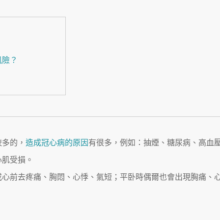
風險？
較多的，
造成冠心病的原因
有很多，例如：抽煙、糖尿病、高血
心肌受損。
或心前去疼痛、胸悶、心悸、氣短；平卧時偶爾也會出現胸痛、