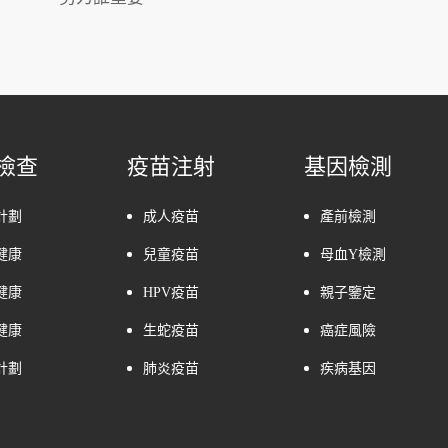
檢查
疫苗注射
基因檢測
計劃
成人疫苗
產前檢測
健康
兒童疫苗
母血Y檢測
健康
HPV疫苗
親子鑒定
健康
生蛇疫苗
癌症風險
計劃
肺炎疫苗
疾病基因