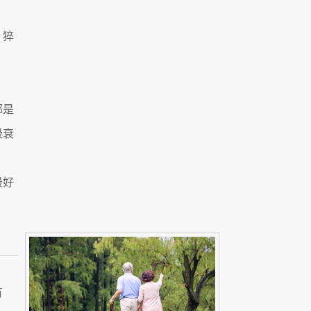
，猝
都是
吸衰
最好
有