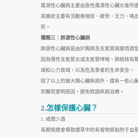
風濕性心臟病主要由急性風濕性心臟炎後所
其癥狀主要有活動後喘促、疲勞，乏力，咯
死。
種類三：肺源性心臟病
肺源性心臟病是由於胸肺及支氣管病變而誘
因為慢性支氣管炎或支氣管哮喘、肺結核有
竭和心力衰竭，以及危及患者的生命安全。
除了以上的幾大類心臟疾病外，還有一些心
到醫院查明原因，避免耽誤疾病治療。
2.怎樣保護心臟？
1. 戒煙少酒
長期吸煙會導致煙草中的有害物質粘附于血