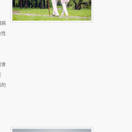
臟病
急性
則會
老
料的