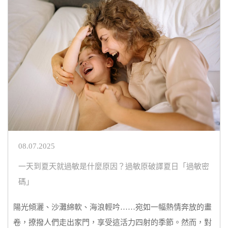
08.07.2025
一天到夏天就過敏是什麼原因？過敏原破譯夏日「過敏密
碼」
陽光傾灑、沙灘綿軟、海浪輕吟……宛如一幅熱情奔放的畫
卷，撩撥人們走出家門，享受這活力四射的季節。然而，對