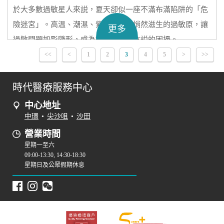
於大多數過敏星人來説，夏天卻似一座不滿布滿陷阱的「危
險迷宮」。高温、潮濕、紫外線以及悄然滋生的過敏原，讓
更多
過敏問題如影隨形，成為許多人難以言説的困擾。
<<
<
1
2
3
4
5
>
>>
時代醫療服務中心
中心地址
中環
•
尖沙咀
•
沙田
營業時間
星期一至六
09:00-13:30, 14:30-18:30
星期日及公眾假期休息