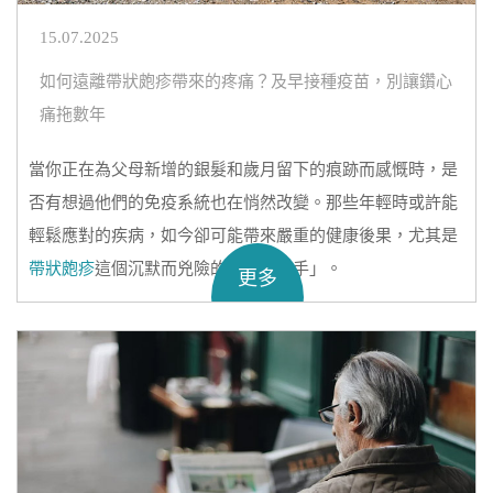
15.07.2025
如何遠離帶狀皰疹帶來的疼痛？及早接種疫苗，別讓鑽心
痛拖數年
當你正在為父母新增的銀髮和歲月留下的痕跡而感慨時，是
否有想過他們的免疫系統也在悄然改變。那些年輕時或許能
輕鬆應對的疾病，如今卻可能帶來嚴重的健康後果，尤其是
帶狀皰疹
這個沉默而兇險的「健康殺手」。
更多
而你更意想不到的是，帶狀皰疹的影響範圍不僅限於50歲以
上的老年人，那些辛勤工作的「打工人」同樣可能成為其目
標……那麼，我們該如何遠離帶狀皰疹帶來的疼痛？