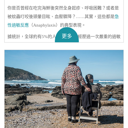
你是否曾經在吃完海鮮後突然全身起疹、呼吸困難？或者是
被蚊蟲叮咬後頭暈目眩、血壓驟降？……其實，這些都是
急
性過敏反應
（Anaphylaxis）的典型表現。
更多
據統計，全球約有5%的人一生中至少經歷過一次嚴重的過敏
反應，而其中而其中許多案例的觸發因素，可能連患者自己
都未曾察覺。這時，「
過敏原測試
」就成為關鍵的預防工
具。
那麼，急性過敏發作時該如何自救？下面就讓
時代醫療
為大
家詳細講解下！