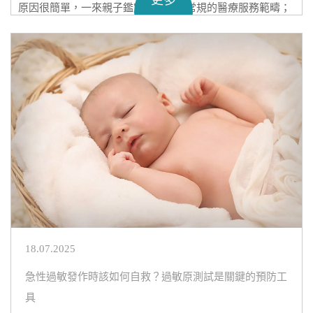
更多
原因很簡單，一來親子鑑定並不屬於常規的醫療服務範疇；
二來DNA親子鑑定需要特殊的檢測設備和專業人員，因此絕
大部分醫院現時都缺少相關的科室，也缺乏開展此項業務的
能力。
那麼，問題來了，DNA親子鑑定在哪裏做呢？接下來就讓
香
港化驗所
為大家詳細解答！
18.07.2025
急性過敏發作時該如何自救？過敏原測試是關鍵的預防工
具