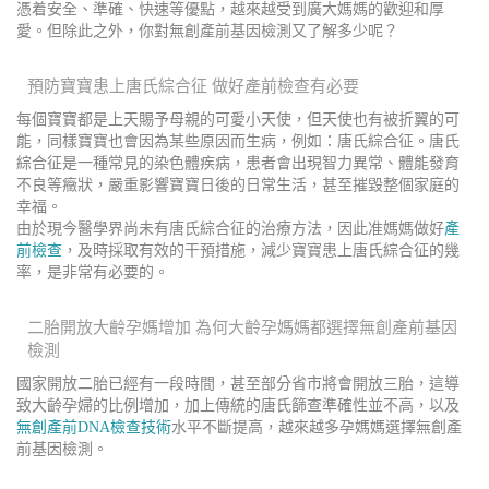
憑着安全、準確、快速等優點，越來越受到廣大媽媽的歡迎和厚
愛。但除此之外，你對無創產前基因檢測又了解多少呢？
預防寶寶患上唐氏綜合征 做好產前檢查有必要
每個寶寶都是上天賜予母親的可愛小天使，但天使也有被折翼的可
能，同樣寶寶也會因為某些原因而生病，例如：唐氏綜合征。唐氏
綜合征是一種常見的染色體疾病，患者會出現智力異常、體能發育
不良等癥狀，嚴重影響寶寶日後的日常生活，甚至摧毀整個家庭的
幸福。
由於現今醫學界尚未有唐氏綜合征的治療方法，因此准媽媽做好
產
前檢查
，及時採取有效的干預措施，減少寶寶患上唐氏綜合征的幾
率，是非常有必要的。
二胎開放大齡孕媽增加 為何大齡孕媽媽都選擇無創產前基因
檢測
國家開放二胎已經有一段時間，甚至部分省市將會開放三胎，這導
致大齡孕婦的比例增加，加上傳統的唐氏篩查準確性並不高，以及
無創產前DNA檢查技術
水平不斷提高，越來越多孕媽媽選擇無創產
前基因檢測。