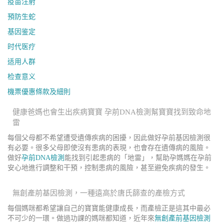
疫苗注射
預防生蛇
基因鉴定
时代医疗
适用人群
检查意义
機票優惠條款及細則
健康爸媽也會生出疾病寶寶 孕前DNA檢測幫寶寶找到致命地
雷
每個父母都不希望遭受遺傳疾病的困擾，因此做好孕前基因檢測很
有必要。很多父母即使沒有患病的表現，也會存在遺傳病的風險。
做好
孕前DNA檢測
能找到引起患病的「地雷」，幫助孕媽媽在孕前
安心地進行調整和干預，控制患病的風險，甚至避免疾病的發生。
無創產前基因檢測，一種遠高於唐氏篩查的產檢方式
每個媽咪都希望讓自己的寶寶能健康成長，而產檢正是這其中最必
不可少的一環。做過功課的媽咪都知道，近年來
無創產前基因檢測