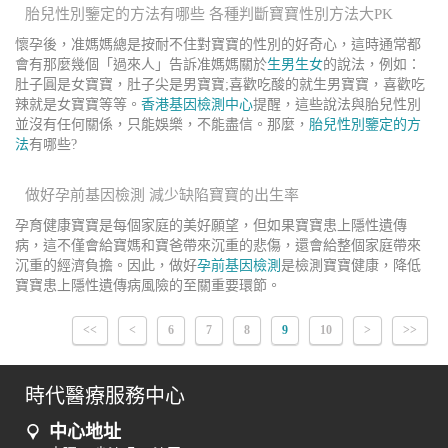
胎兒性別鑒定的方法有哪些 各種判斷寶寶性別方法大PK
懷孕後，准媽媽總是按耐不住對寶寶的性別的好奇心，這時通常都
會有那麼幾個「過來人」告訴准媽媽關於
生男生女
的說法，例如：
肚子圓是女寶寶，肚子尖是男寶寶;喜歡吃酸的就生男寶寶，喜歡吃
辣就是女寶寶等等。
香港基因檢測中心
提醒，這些說法與胎兒性別
並沒有任何關係，只能娛樂，不能盡信。那麼，
胎兒性別鑒定的方
法
有哪些?
做好孕前基因檢測 減少缺陷寶寶的出生率
孕育健康寶寶是每個家庭的美好願望，但如果寶寶患上隱性遺傳
病，這不僅會給寶媽和寶爸帶來沉重的悲傷，還會給整個家庭帶來
沉重的經濟負擔。因此，做好
孕前基因檢測
是檢測寶寶健康，降低
寶寶患上隱性遺傳病風險的至關重要環節。
<<
<
6
7
8
9
10
>
>>
時代醫療服務中心
中心地址