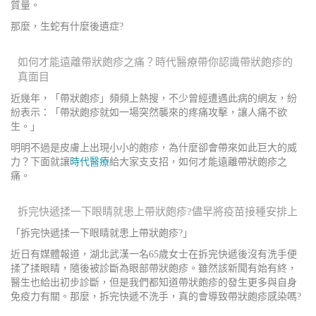
質量。
那麼，生蛇有什麼後遺症?
如何才能遠離帶狀皰疹之痛？時代醫療帶你認識帶狀皰疹的
真面目
近幾年，「帶狀皰疹」頻頻上熱搜，不少曾經遭遇此病的網友，紛
紛表示：「帶狀皰疹就如一場突然襲來的疼痛攻擊，讓人痛不欲
生。」
明明不過是皮膚上出現小小的皰疹，為什麼卻會帶來如此巨大的威
力？下面就讓
時代醫療
給大家支支招，如何才能遠離帶狀皰疹之
痛。
拆完快遞揉一下眼睛就患上帶狀皰疹?儘早將疫苗接種安排上
「拆完快遞揉一下眼睛就患上帶狀皰疹?」
近日有媒體報道，湖北武漢一名65歲女士在拆完快遞後沒有洗手便
揉了揉眼睛，隨後被診斷為眼部帶狀皰疹。雖然該新聞有始有終，
醫生也給出初步診斷，但是我們都知道帶狀皰疹的發生更多與自身
免疫力有關。那麼，拆完快遞不洗手，真的會導致帶狀皰疹感染嗎?