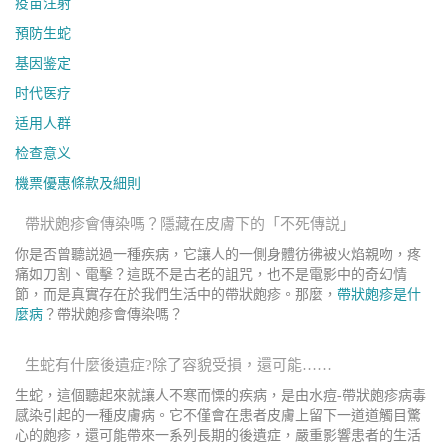
疫苗注射
預防生蛇
基因鉴定
时代医疗
适用人群
检查意义
機票優惠條款及細則
帶狀皰疹會傳染嗎？隱藏在皮膚下的「不死傳説」
你是否曾聽説過一種疾病，它讓人的一側身體彷彿被火焰親吻，疼
痛如刀割、電擊？這既不是古老的詛咒，也不是電影中的奇幻情
節，而是真實存在於我們生活中的帶狀皰疹。那麼，
帶狀皰疹是什
麼病
？帶狀皰疹會傳染嗎？
生蛇有什麼後遺症?除了容貌受損，還可能……
生蛇，這個聽起來就讓人不寒而慄的疾病，是由水痘-帶狀皰疹病毒
感染引起的一種皮膚病。它不僅會在患者皮膚上留下一道道觸目驚
心的皰疹，還可能帶來一系列長期的後遺症，嚴重影響患者的生活