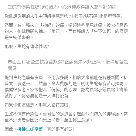
生蛇有傳染性嗎?這3類人小心這種疼得讓人想“噶”的病
你能想象到的人生中頂級疼痛是啥?生孩子?結石痛?還是蛋蛋痛?
然而，有一種來自「神經」的痛，遠超這些常見疼痛。被它折磨過
的人，彷彿瞬間被抽走「陽氣」，而這種讓人「生不如死」的痛便
是生蛇帶來的。
那麼，生蛇有傳染性嗎?
市面上有哪些生蛇疫苗能選?止痛藥未必能止痛，接種疫苗是
關鍵
提到生蛇之痛有多痛，不用我多説，相信大家都能在各種新聞、科
普文上參透一二。然而，令人費解的是，明明生蛇有疫苗可預防，
偏偏很多老人家卻抱着「僥倖」的心理，認為買點小錢買點止痛藥
就好了，何必要花幾千大洋打疫苗。
如果你也這樣想，那就大錯特錯啦!
生蛇不僅有傳染性，更可怕的是還會引起劇烈而持久的神經痛，甚
至不少患者更因此而患上抑鬱，產生輕生念頭。
因此，
接種生蛇疫苗
，真的很有必要!