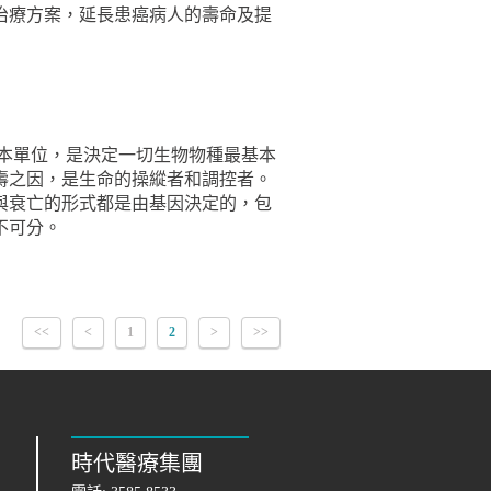
治療方案，延長患癌病人的壽命及提
基本單位，是決定一切生物物種最基本
壽之因，是生命的操縱者和調控者。
與衰亡的形式都是由基因決定的，包
不可分。
<<
<
1
2
>
>>
時代醫療集團