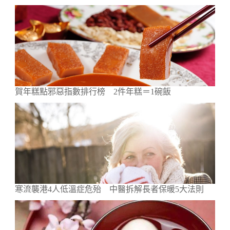
賀年糕點邪惡指數排行榜 2件年糕＝1碗飯
寒流襲港4人低溫症危殆 中醫拆解長者保暖5大法則