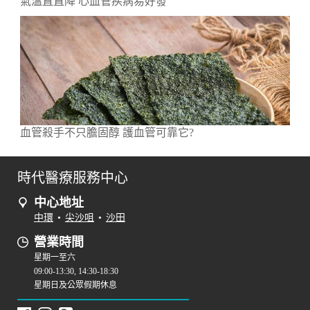
氣溫直直降 心血管疾病易好發
血管殺手不只膽固醇 護血管可靠它?
時代醫療服務中心
中心地址
中環
•
尖沙咀
•
沙田
營業時間
星期一至六
09:00-13:30, 14:30-18:30
星期日及公眾假期休息