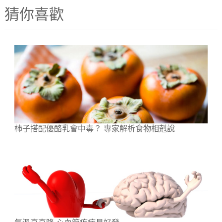
猜你喜歡
柿子搭配優酪乳會中毒？ 專家解析食物相剋說