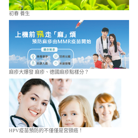
初春 養生
麻疹大爆發 麻疹、德國麻疹點樣分？
HPV疫苗預防的不僅僅是宮頸癌！