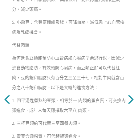
分，減少頭痛。
5. 小扁豆：含豐富纖維及鎂，可降血壓，減低患上心血管疾
病及乳癌機會。
代替肉類
為何進食豆類能預防心血管病如心臟病？余思行說，因減少
進食動物脂肪，有效預防心臟病，而豆類正好可以代替紅
肉，豆的飽和脂肪只有百分之三至三十七，相對牛肉就含百
分之八十飽和脂肪。以下是大概的進食方法：
1. 四平湯匙煮熟的豆類，相等於一 肉類的蛋白質，可交換肉
類進食，成年人每天應攝取六至八 肉類。
2. 三杯豆類約可代替三至四餐肉類。
3. 青豆含澱粉質，可代替飯類進食。