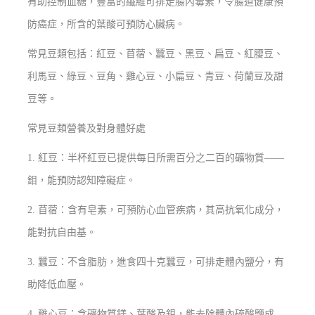
有助控制血糖，豐富的纖維可排走腸內毒素，令腸道健康預
防癌症，所含的葉酸可預防心臟病。
常見豆類包括：紅豆、苜蓿、蠶豆、黑豆、扁豆、紅腰豆、
利馬豆、綠豆、豆角、雞心豆、小扁豆、青豆、荷蘭豆及甜
豆等。
常見豆類營養及對身體好處
1. 紅豆：半杯紅豆已提供每日所需百分之二百的礦物質——
鉬，能預防認知障礙症。
2. 苜蓿：含有皂素，可預防心血管疾病，其高抗氧化成分，
能對抗自由基。
3. 蠶豆：不含脂肪，進食四十克蠶豆，可排走體內鹽分，有
助降低血壓。
4. 雞心豆：含礦物質鎂、葉酸及鉬，能去除體內硫酸鹽成