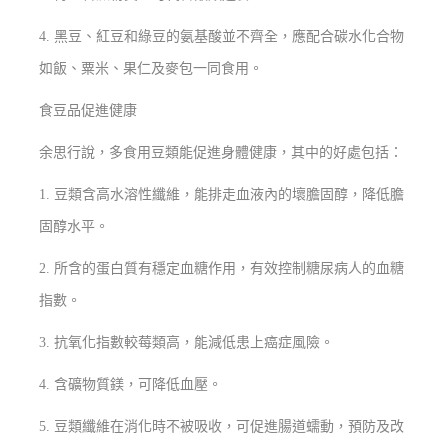
4. 黑豆、紅豆和綠豆的氨基酸並不齊全，應配合碳水化合物
如飯、粟米、果仁及麥包一同食用。
食豆品促進健康
余思行說，多食用豆類能促進身體健康，其中的好處包括：
1. 豆類含高水溶性纖維，能排走血液內的壞膽固醇，降低膽
固醇水平。
2. 所含的蛋白質有穩定血糖作用，有效控制糖尿病人的血糖
指數。
3. 抗氧化指數較莓類高，能減低患上癌症風險。
4. 含礦物質鎂，可降低血壓。
5. 豆類纖維在消化時不被吸收，可促進腸道蠕動，預防及改