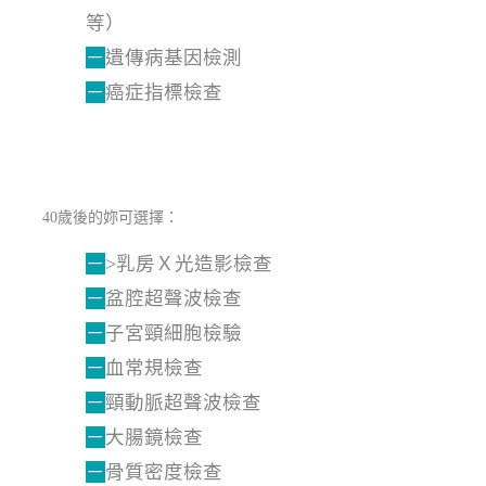
等）
－
遺傳病基因檢測
－
癌症指標檢查
40歲後的妳可選擇：
－
>乳房Ｘ光造影檢查
－
盆腔超聲波檢查
－
子宮頸細胞檢驗
－
血常規檢查
－
頸動脈超聲波檢查
－
大腸鏡檢查
－
骨質密度檢查