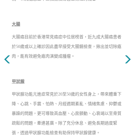
大腸
大腸癌目前於香港常見癌症中位居榜首，近九成大腸癌患者
於50歲或以上確診因此盡早接受大腸鏡檢查，揪出並切除瘜
肉，能有效避免瘜肉演變成腫瘤。
甲狀腺
甲狀腺功能亢進症常見於20至50歲的女性身上，帶來體重下
降、心跳、手震、怕熱、月經週期紊亂、情緒焦慮、抑鬱或
暴躁的問題，更可導致高血壓、心房顫動、心衰竭以至骨質
疏鬆的問題，牽連甚廣。除了充分休息、避免長期過度緊
張，透過甲狀腺功能檢查有助保持甲狀腺健康。