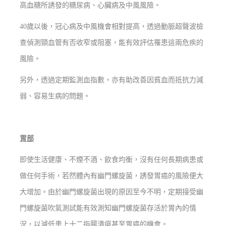
高血糖所誘發的糖尿病、心臟病及中風風險。
40歲以後，冠心病及中風機會相對提高，透過動脈超聲波檢
查偵測頸血管有否收窄或阻塞，能有效評估罹患這兩危疾的
風險。
另外，透過定期監測血指數，亦有助改善因貧血而抵抗力減
弱、容易生病的問題。
胃部
即使生活健康、不煙不酒、飲食均衡，沒有任何長期病患或
做任何手術，若然體內有幽門螺旋菌，誘發胃癌的風險便大
大增加。由於幽門螺旋菌出現的原因至今不明，定期接受幽
門螺旋菌吹氣測試能有效測知幽門螺旋菌存活於胃內的情
況，以減低患上十二指腸潰瘍甚至胃癌的機會。