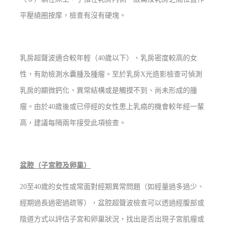
平壓繞圈按摩，檢查有沒有硬塊。
乳房超聲波適合較年輕（40歲以下）、乳房密度較高的女
性，有助檢測水囊腫及腫瘤。至於乳房X光造影檢查可偵測
乳房的顯微鈣化、異常結構或是觸摸不到、尚未形成的腫
瘤。由於40歲後或已停經的女性患上乳癌的機會較年經一輩
高，建議每隔兩年接受此項檢查。
盆腔（子宮腔及卵巢）
20至40歲的女性或常面對經期異常問題（如經量過多過少、
經期過長過密過疏等），盆腔超聲波檢查可以透過經腹部或
陰道方式以評估子宮和卵巢狀況，找出是否出現子宮肌瘤或