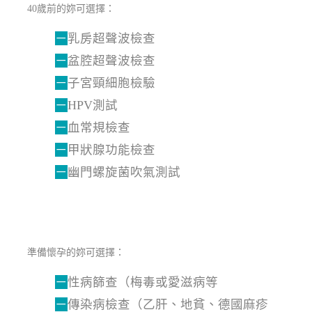
40歲前的妳可選擇：
－
乳房超聲波檢查
－
盆腔超聲波檢查
－
子宮頸細胞檢驗
－
HPV測試
－
血常規檢查
－
甲狀腺功能檢查
－
幽門螺旋菌吹氣測試
準備懷孕的妳可選擇：
－
性病篩查（梅毒或愛滋病等
－
傳染病檢查（乙肝、地貧、德國麻疹