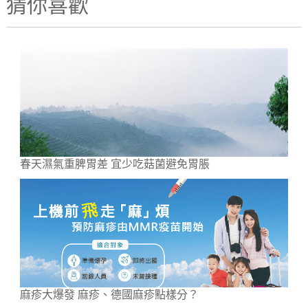
猜你喜歡
春天濕氣重脾胃差 宜少吃菇菌避免胃脹
麻疹大爆發 麻疹、德國麻疹點樣分？