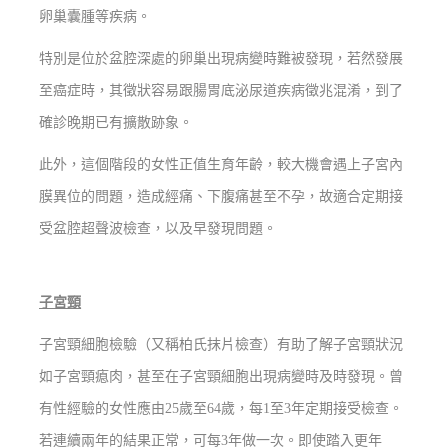
卵巢囊腫等疾病。
特別是位於盆腔深處的卵巢出現病變時難被發現，若然發展
至癌症時，其徵狀容易跟腸胃底泌尿道疾病徵兆混淆，到了
確診晚期已有擴散跡象。
此外，這個階段的女性正值生育年齡，較大機會遇上子宮內
膜異位的問題，造成經痛、下腹痛甚至不孕，故適合定期接
受盆腔超聲波檢查，以及早發現問題。
子宮頸
子宮頸細胞檢驗（又稱柏氏抹片檢查）有助了解子宮頸狀況
如子宮頸瘜肉，甚至在子宮頸細胞出現病變時及時發現。曾
有性經驗的女性應由25歲至64歲，每1至3年定期接受檢查。
若連續兩年的結果正常，可每3年做一次。即使踏入更年