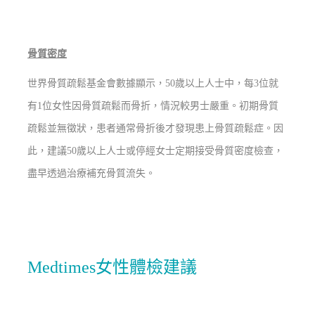
骨質密度
世界骨質疏鬆基金會數據顯示，50歲以上人士中，每3位就
有1位女性因骨質疏鬆而骨折，情況較男士嚴重。初期骨質
疏鬆並無徵狀，患者通常骨折後才發現患上骨質疏鬆症。因
此，建議50歲以上人士或停經女士定期接受骨質密度檢查，
盡早透過治療補充骨質流失。
Medtimes女性體檢建議