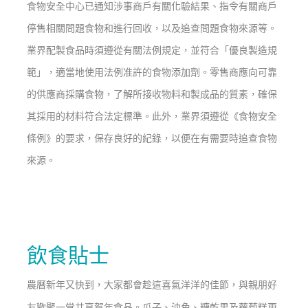
食物安全中心
已通知涉事商戶有關化驗結果、指令有關商戶
停售相關問題食物和進行回收，以及追查問題食物來源等。
業界配製食品時須遵從有關法例規定，並符合「優良製造規
範」，適當地使用法例准許的食物添加劑。零售商應向可靠
的供應商採購食物，了解所接收物料和製成品的質素，確保
其採用的材料符合法定標準。此外，業界須遵從《食物安全
條例》的要求，保存良好的紀錄，以便在有需要時追查食物
來源。
飲食貼士
農曆新年又快到，大家都會趁這喜氣洋洋的佳節，與親朋好
友歡聚一堂共享賀年食品。瓜子、油角、糖乾果及蘿蔔糕更