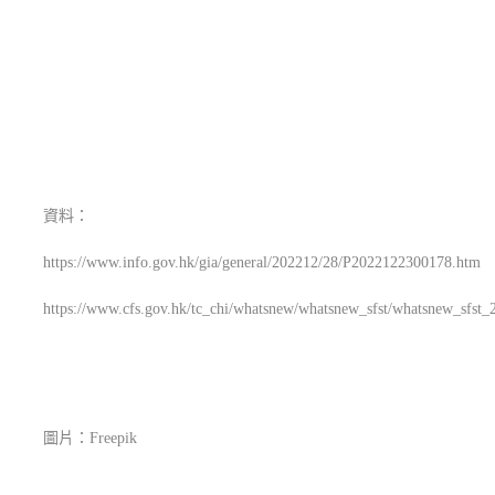
資料：
https://www.info.gov.hk/gia/general/202212/28/P2022122300178.htm
https://www.cfs.gov.hk/tc_chi/whatsnew/whatsnew_sfst/whatsnew_sfs
圖片：Freepik