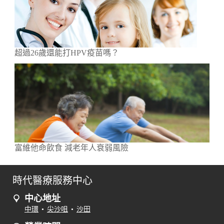
超過26歲還能打HPV疫苗嗎？
富維他命飲食 減老年人衰弱風險
時代醫療服務中心
中心地址
中環
•
尖沙咀
•
沙田