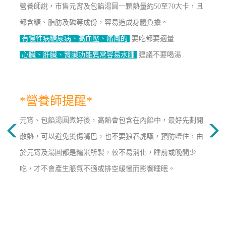
營養師說，市售元宵及包餡湯圓一顆熱量約50至70大卡，且
都含糖、脂肪及磷等成份，容易造成身體負擔。
有慢性病糖尿病、高血壓、痛風的
要吃都要適量
心臟、肝臟、腎臟功能異常容易水腫
建議不要喝湯
*營養師提醒*
元宵、包餡湯圓煮好後，高熱會包含在內餡中，最好先劃開
散熱，可以避免燙傷嘴巴，也不要狼吞虎嚥，預防噎住，由
於元宵及湯圓都是糯米所製，較不易消化，睡前或晚間少
吃，才不會產生脹氣不適或排空緩慢而影響睡眠。