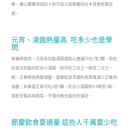
果；擔心體重增加的人則可加入低熱量的白木耳使有飽足
感。
元宵、湯圓熱量高 吃多少也是學
問
營養師提到，元宵及包餡湯圓當點心建議只吃1至2顆，若吃
的是沒包餡的紅白小湯圓，則可吃三分之一碗至二分之一
碗，正餐稍為將飯減量、當餐配菜烹調則用蒸煮減少正餐用
油量；如果當正餐可吃4至5顆，紅白小湯圓則0.8碗至1碗，
搭配豆製品與蔬菜，不僅均衡也能吃的滿足。
節慶飲食要適量 這些人千萬要少吃