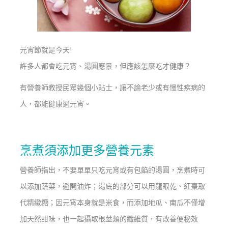
元宵節就是今天!
許多人都會吃元宵、湯圓應景，但應該怎麼吃才健康？
有營養師教授民眾幾個小貼士，讓不論老少或有慢性疾病的
人，都能健康過元宵。
烹煮須添加更多營養元素
營養師指出，不要單單只吃元宵或有包餡的湯圓，烹煮時可
以添加蔬菜，避開油炸；湯底的部分可以用龍眼乾、紅棗取
代精緻糖；因元宵本身就是米食，而添加地瓜、南瓜不僅增
加天然甜味，也一起攝取根莖類的纖維質，有改善便秘效