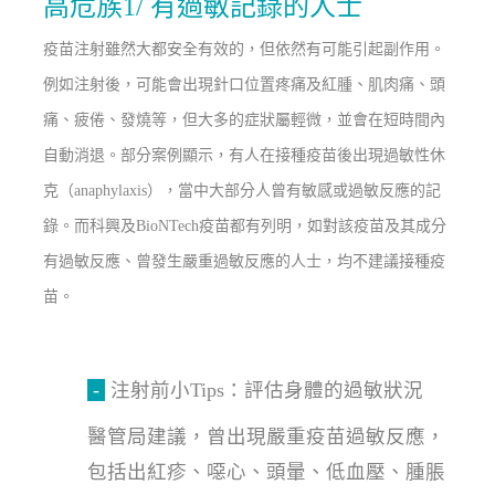
高危族1/ 有過敏記錄的人士
疫苗注射雖然大都安全有效的，但依然有可能引起副作用。
例如注射後，可能會出現針口位置疼痛及紅腫、肌肉痛、頭
痛、疲倦、發燒等，但大多的症狀屬輕微，並會在短時間內
自動消退。部分案例顯示，有人在接種疫苗後出現過敏性休
克（anaphylaxis），當中大部分人曾有敏感或過敏反應的記
錄。而科興及BioNTech疫苗都有列明，如對該疫苗及其成分
有過敏反應、曾發生嚴重過敏反應的人士，均不建議接種疫
苗。
-
注射前小Tips：評估身體的過敏狀況
醫管局建議，曾出現嚴重疫苗過敏反應，
包括出紅疹、噁心、頭暈、低血壓、腫脹