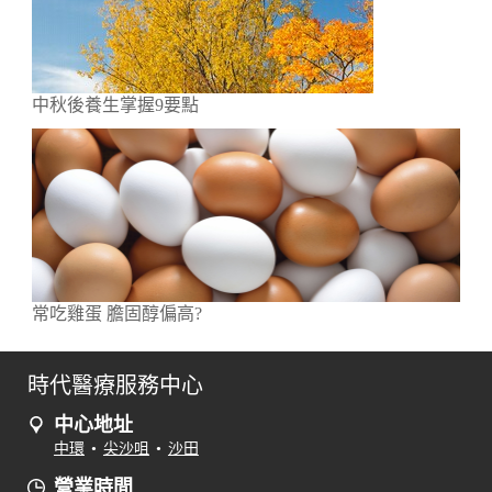
中秋後養生掌握9要點
常吃雞蛋 膽固醇偏高?
時代醫療服務中心
中心地址
中環
•
尖沙咀
•
沙田
營業時間