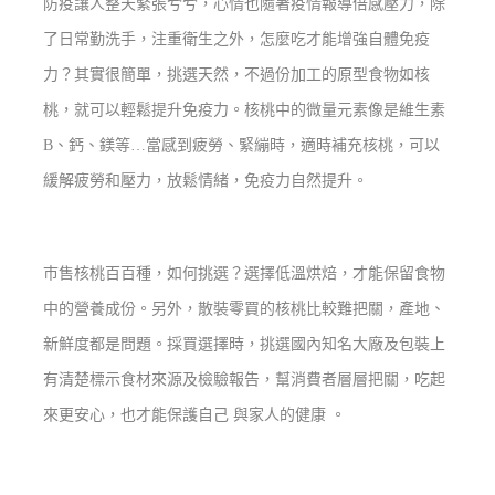
防疫讓人整天緊張兮兮，心情也隨著疫情報導倍感壓力，除
了日常勤洗手，注重衛生之外，怎麼吃才能增強自體免疫
力？其實很簡單，挑選天然，不過份加工的原型食物如核
桃，就可以輕鬆提升免疫力。核桃中的微量元素像是維生素
B、鈣、鎂等…當感到疲勞、緊繃時，適時補充核桃，可以
緩解疲勞和壓力，放鬆情緒，免疫力自然提升。
巿售核桃百百種，如何挑選？選擇低溫烘焙，才能保留食物
中的營養成份。另外，散裝零買的核桃比較難把關，產地、
新鮮度都是問題。採買選擇時，挑選國內知名大廠及包裝上
有清楚標示食材來源及檢驗報告，幫消費者層層把關，吃起
來更安心，也才能保護自己 與家人的健康 。