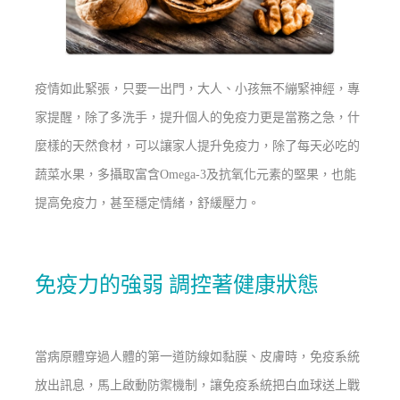
疫情如此緊張，只要一出門，大人、小孩無不繃緊神經，專
家提醒，除了多洗手，提升個人的免疫力更是當務之急，什
麼樣的天然食材，可以讓家人提升免疫力，除了每天必吃的
蔬菜水果，多攝取富含Omega-3及抗氧化元素的堅果，也能
提高免疫力，甚至穩定情緒，舒緩壓力。
免疫力的強弱 調控著健康狀態
當病原體穿過人體的第一道防線如黏膜、皮膚時，免疫系統
放出訊息，馬上啟動防禦機制，讓免疫系統把白血球送上戰