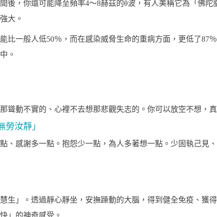
時間後，你還可能降至頻率4～8赫茲的θ波，有人美稱它為「佛陀
強大。
能比一般人低50％，而在感染威脅生命的重病方面，更低了87
中。
那聳動不實的、心裡不去想那悲觀失志的。你可以放空不想，真
無勞汝靜」
點、感謝多一點。抱怨少一點，為人多著想一點。少固執己見、
慧生」。透過靜心靜坐，安撫躁動的大腦，得到健全免疫、獲得
快」的神奇感受。