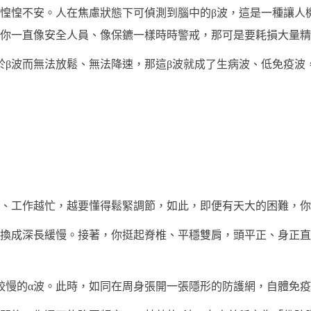
惶惶不安。人在焦慮狀態下可偵測到腦中的β波，這是一種讓人
你一直像安全人員、像保鑣一樣時時警戒，那可是要耗損大量精
於β波而無法放鬆、無法降速，那這β波就成了生病波、低免疫波
、工作越忙，越要懂得鬆緊調節，如此，即便有天大的困難，你
換成深長緩慢。接著，你挺起脊椎、平穩雙肩，頭平正、身正直
茲較慢的α波。此時，如同在周身張開一張隱形的防護網，自體免