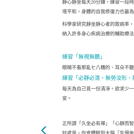
靜心靜坐每天20分鐘，練習一段
境平和，身體的自我修復力也最為
科學家研究靜坐靜心者的致病率，
納入許多身心疾病治療的輔助療法
練習「無視無聽」
眼睛不看那亂七八糟的、耳朵不聽
練習「必靜必清，無勞汝形、
每天為自己覓一份清淨。欲求少一
安。
正所謂「久坐必有禪」「心靜而智
好處是，你會體驗到大腦「先慢後