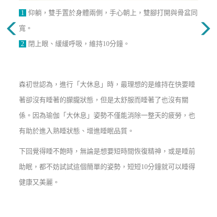
1
仰躺，雙手置於身體兩側，手心朝上，雙腳打開與骨盆同
寬。
2
閉上眼、緩緩呼吸，維持10分鐘。
森初世認為，進行「大休息」時，最理想的是維持在快要睡
著卻沒有睡著的朦朧狀態，但是太舒服而睡著了也沒有關
係。因為瑜伽「大休息」姿勢不僅能消除一整天的疲勞，也
有助於進入熟睡狀態、增進睡眠品質。
下回覺得睡不飽時，無論是想要短時間恢復精神，或是睡前
助眠，都不妨試試這個簡單的姿勢，短短10分鐘就可以睡得
健康又美麗。