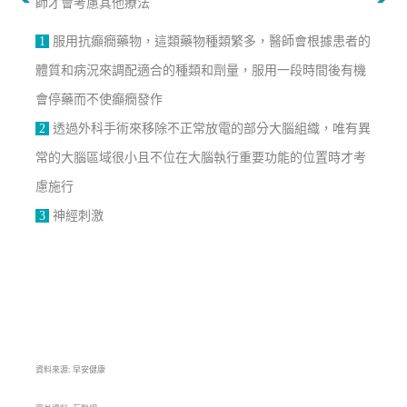
師才會考慮其他療法
1
服用抗癲癇藥物，這類藥物種類繁多，醫師會根據患者的
體質和病況來調配適合的種類和劑量，服用一段時間後有機
會停藥而不使癲癇發作
2
透過外科手術來移除不正常放電的部分大腦組織，唯有異
常的大腦區域很小且不位在大腦執行重要功能的位置時才考
慮施行
3
神經刺激
資料來源: 早安健康