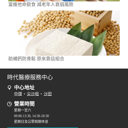
富維他命飲食 減老年人衰弱風險
助補鈣防骨鬆 原來靠這組合
時代醫療服務中心
中心地址
中環
•
尖沙咀
•
沙田
營業時間
星期一至六
09:00-13:30, 14:30-18:30
星期日及公眾假期休息