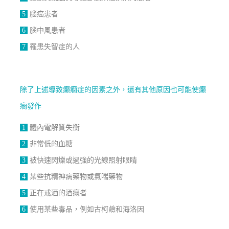
5
腦癌患者
6
腦中風患者
7
罹患失智症的人
除了上述導致癲癇症的因素之外，還有其他原因也可能使癲
癇發作
1
體內電解質失衡
2
非常低的血糖
3
被快速閃爍或過強的光線照射眼睛
4
某些抗精神病藥物或氣喘藥物
5
正在戒酒的酒癮者
6
使用某些毒品，例如古柯鹼和海洛因