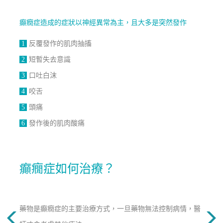
癲癇症造成的症狀以神經異常為主，且大多是突然發作
1
反覆發作的肌肉抽搐
2
短暫失去意識
3
口吐白沫
4
咬舌
5
頭痛
6
發作後的肌肉酸痛
癲癇症如何治療？
藥物是癲癇症的主要治療方式，一旦藥物無法控制病情，醫