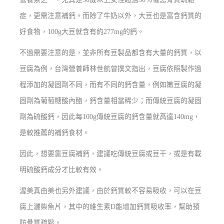
症，更需注意補鈣。而除了牛奶以外，大豆也是富含鈣質的
好食物，100g大豆就含有約277mg的鈣。
不過需要注意的是，並非所有豆製品都含有大量的鈣質，以
豆腐為例，台灣營養師林世航曾撰文指出，豆腐依照製作過
程添加的凝固劑不同，而有不同的鈣含量，例如嫩豆腐的凝
固劑為葡萄糖酸內酯，鈣含量相當稀少；而傳統豆腐的凝固
劑為硫酸鈣，因此每100g傳統豆腐的鈣含量就高達140mg，
是較推薦的補鈣食材。
因此，想要靠豆腐補鈣，建議吃傳統豆腐或豆干，或是有載
明硫酸鈣成分才比較有效。
渥美真由美也另外建議，由於鈣質較不容易吸收，可以在豆
腐上灑柴魚片，其中的維生素D能增加鈣質吸收率，幫助預
防骨質疏鬆。