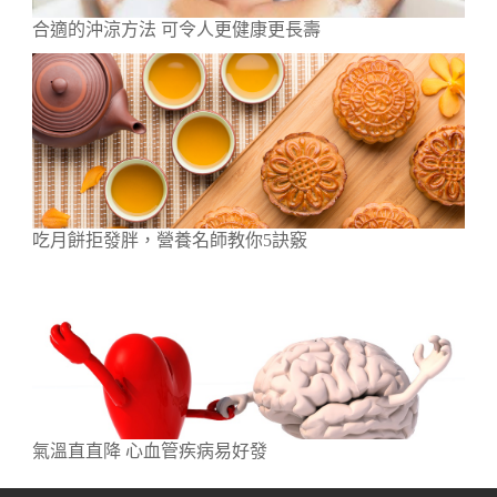
合適的沖涼方法 可令人更健康更長壽
吃月餅拒發胖，營養名師教你5訣竅
氣溫直直降 心血管疾病易好發