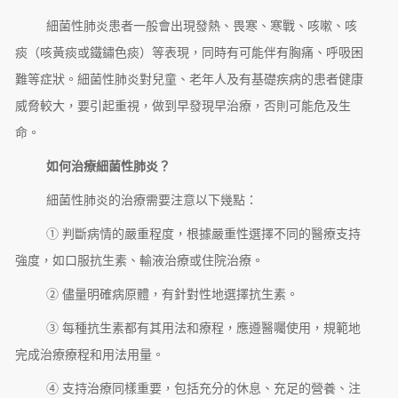
細菌性肺炎患者一般會出現發熱、畏寒、寒戰、咳嗽、咳
痰（咳黃痰或鐵鏽色痰）等表現，同時有可能伴有胸痛、呼吸困
難等症狀。細菌性肺炎對兒童、老年人及有基礎疾病的患者健康
威脅較大，要引起重視，做到早發現早治療，否則可能危及生
命。
如何治療細菌性肺炎？
細菌性肺炎的治療需要注意以下幾點：
① 判斷病情的嚴重程度，根據嚴重性選擇不同的醫療支持
強度，如口服抗生素、輸液治療或住院治療。
② 儘量明確病原體，有針對性地選擇抗生素。
③ 每種抗生素都有其用法和療程，應遵醫囑使用，規範地
完成治療療程和用法用量。
④ 支持治療同樣重要，包括充分的休息、充足的營養、注