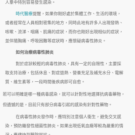
人羣中特別容易發生感染。
時代醫療
提醒，如果你剛好處於集體工作、生活的環境，
或者經常在人員相對密集的地方，同時此地有許多人出現發熱、
咳嗽、流涕、咽痛、肌痛的症狀，而你也剛好出現相似的症狀，
並伴隨胸痛、呼吸困難等症狀時，應懷疑病毒性肺炎。
如何治療病毒性肺炎
對於症狀較輕的病毒性肺炎，具有一定的自限性，主要採
取支持治療，包括休息、對症退熱、營養充足及補充水分、電解
質、維生素等，一段時間後疾病即可自愈。
若可以明確是哪一種病毒感染，就可以針對性地選擇抗病毒藥物，
但遺憾的是，目前只有部分病毒引起的感染有針對性藥物。
在病毒性肺炎發作時，應特別注意個人衞生，避免交叉感
染，預防繼發性細菌性肺炎。如果出現低氧血癥等較為嚴重的情
況，應儘快到醫院就診。