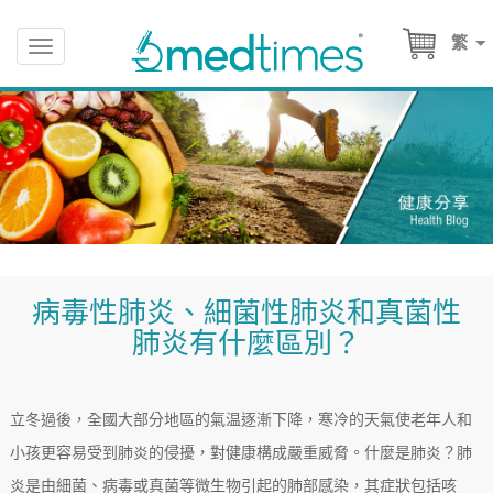
繁
Toggle
navigation
病毒性肺炎、細菌性肺炎和真菌性
肺炎有什麼區別？
立冬過後，全國大部分地區的氣温逐漸下降，寒冷的天氣使老年人和
小孩更容易受到肺炎的侵擾，對健康構成嚴重威脅。什麼是肺炎？肺
炎是由細菌、病毒或真菌等微生物引起的肺部感染，其症狀包括咳