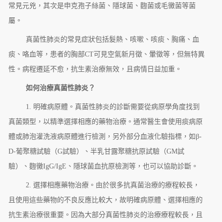
常見元兇，其次是申克孢子絲菌、隱球菌、麴菌或毛黴菌等菌
屬。
真菌性肺炎的常見症狀包括髮熱、咳嗽、咳痰、胸痛、血
痰、咯血等，患者的胸部CT可見空氣新月徵、暈徵等，但無特異
性。病程遷延不愈，抗生素治療無效，且病情日益加重。
如何治療真菌性肺炎？
1. 明確病原體。真菌性肺炎的診斷需要從病原學角度找到
真菌類型，以精準選擇相應的藥物治療。通常醫生會使用痰病原
體或肺泡灌洗液病原體進行檢測，另外部分血液化驗指標，如β-
D-葡聚糖試驗（G試驗）、半乳甘露聚糖抗原試驗（GM試
驗）、麴黴IgG/IgE、隱球菌血抗原檢測等，也可以協助診斷。
2. 選擇相應藥物治療。由於很多抗真菌治療的療程較長，
且使用這些藥物的不良反應比較大，故明確病原體、選擇相應的
抗生素治療很重要。因為大部分真菌性肺炎的治療療程較長，且