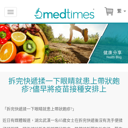
繁
Toggle
navigation
拆完快遞揉一下眼睛就患上帶狀皰
疹?儘早將疫苗接種安排上
「拆完快遞揉一下眼睛就患上帶狀皰疹?」
近日有媒體報道，湖北武漢一名65歲女士在拆完快遞後沒有洗手便揉