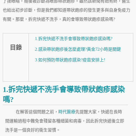
了揉眼睛，隨後被診斷為眼部帶狀皰疹。雖然該新聞有始有終，醫生
也給出初步診斷，但是我們都知道帶狀皰疹的發生更多與自身免疫力
有關。那麼，拆完快遞不洗手，真的會導致帶狀皰疹感染嗎?
1.拆完快遞不洗手會導致帶狀皰疹感染嗎?
目錄
2.感染帶狀皰疹後怎麼處理?黃金72小時是關鍵
3.如何預防帶狀皰疹感染?疫苗安排上!
1.拆完快遞不洗手會導致帶狀皰疹感染
嗎?
在解答這個問題之前，
時代醫療
先提醒大家，快遞在長時
間運輸過程中難免會殘留各種細菌和病毒，因此拆完快遞後立即
洗手是一個良好的衞生習慣。