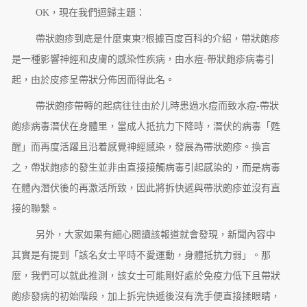
OK，現在我們迴歸主題：
帶狀皰疹到底是什麼東東?根據百度百科的介紹，帶狀皰疹
是一種影響神經和皮膚的感染性疾病，由水痘-帶狀皰疹病毒引
起，由於皮疹呈帶狀分佈因而得此名。
帶狀皰疹帶轉的起病往往由於⼉時患過⽔痘⽽致⽔痘-帶狀
皰疹病毒潛伏在身體⾥，當成⼈抵抗⼒下降時，潛伏的病毒「甦
醒」⽽再度活躍且沿着感覺神經感染，發展為帶狀皰疹。換言
之，帶狀皰疹的發生並非由直接接觸病毒引起感染的，而是病毒
在體內潛伏後的再激活所致，因此將拆快遞與帶狀皰疹並沒有直
接的聯繫。
另外，大家如果有細心閲讀該報道就會發現，新聞內容中
其實是有提到「該名女士平時不愛運動，身體抵抗力弱」。那
麼，我們可以就此推測，該女士可能剛好處於免疫力低下且帶狀
皰疹發病的初始階段，加上拆完快遞後沒有洗手便直接揉眼睛，