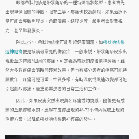
眼部帶狀皰疹是帶狀皰疹的一種特殊臨牀類型，患者會先
出現單側眼瞼的腫脹、眼充血等，疼痛也較為劇烈，如果治療不
當可能會導致角膜炎、角膜潰瘍、結膜炎等，嚴重者會影響視
力，甚至繼發腦炎。
除此之外，帶狀皰疹還可能引起健康問題，如
帶狀皰疹後
遺神經痛
便是該病最常見的併發症。一般來説，帶狀皰疹皮疹出
現後至少持續3個月的疼痛，可定義為帶狀皰疹後遺神經痛。雖
然大多數疼痛會隨時間逐漸改善，但也有部分患者的疼痛可能持
續數年。疼痛可輕可重，性質多樣，有時温度或風速改變都可能
引起劇烈疼痛，嚴重影響患者的日常生活和工作。
因此，如果皮膚突然出現莫名疼痛或灼燒感，隨後更有成
簇的丘皰疹和水皰，應趕在皮疹出現的48-72小時內採取正規的
治療方案，以降低帶狀皰疹後遺神經痛的發生。