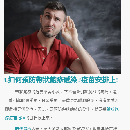
3.如何預防帶狀皰疹感染?疫苗安排上!
帶狀皰疹的危害不容小覷，它不僅會引起劇烈的疼痛，還
可能引起眼睛受累、耳朵受累，嚴重更為繼發腦炎、腦膜炎或內
臟散播等併發症。因此，要預防帶狀皰疹的發生，就要將
帶狀皰
疹疫苗接種
的日程提上來。
時代醫療
表示，絕大多數人都感染過VZV，隨着年齡帶狀