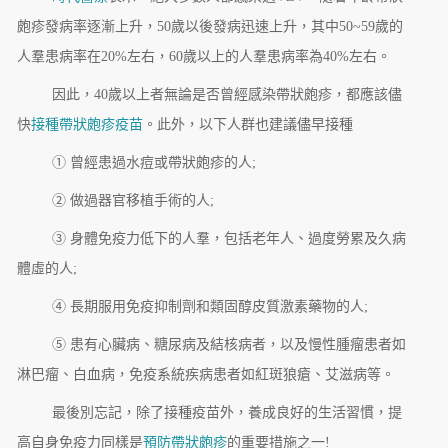
皰疹發病率逐漸上升，50歲以後發病迅速上升，其中50~59歲的
人羣患病率在20%左右，60歲以上的人羣患病率為40%左右。
因此，40歲以上者無論是否曾經感染帶狀皰疹，都應該儘
快
接種帶狀皰疹疫苗
。此外，以下人群也建議儘早接種
① 曾經患過水痘或帶狀皰疹的人;
② 做過器官移植手術的人;
③ 身體免疫力低下的人羣，包括老年人、過度勞累及久病
體虛的人;
④ 長期服用免疫抑制劑和類固醇皮質激素藥物的人;
⑤ 患有心臟病、糖尿病及結核病者，以及慢性腫瘤患者如
淋巴瘤、白血病，免疫系統疾病患者如紅斑狼瘡、艾滋病等。
最後別忘記，除了接種疫苗外，養成良好的生活習慣，提
高自身免疫力同樣是
預防帶狀皰疹
的重要措施之一!