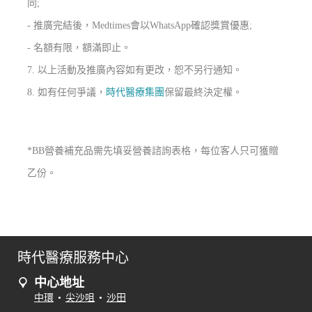
同;
- 推廣完結後，Medtimes會以WhatsApp確認獎賞優惠;
- 名額有限，額滿即止。
7. 以上活動及推廣內容如有更改，恕不另行通知。
8. 如有任何爭議，
時代醫療集團
保留最終決定權。
*BB營養補充品需先填妥營養諮詢表格，每位客人只可獲贈
乙份。
時代醫療服務中心
中心地址
中環
•
尖沙咀
•
沙田