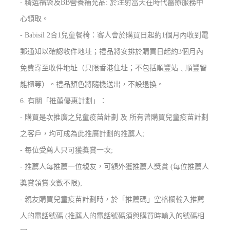
- 精選福袋及
BB營養補充品
: 於注射當天在時代醫療服務中
心領取。
- Babisil 2合1兒童餐椅：客人會於購買日起約1個月內收到電
郵通知以確認收件地址；禮品將安排於購買日起約3個月內
免費寄至收件地址（只限香港住址；不包括順豐站﹑順豐智
能櫃等）。禮品顏色將隨機送出，不設退換。
6. 有關「推薦優惠計劃」：
- 購買是次推廣之兒童疫苗計劃 及 所有曾購買兒童疫苗計劃
之客戶，均可成為此推廣計劃的推薦人;
- 每位受薦人只可獲獎賞一次;
- 推薦人每推薦一位親友，可額外獲推薦人獎賞 (每位推薦人
獎賞領賞次數不限);
- 親友購買兒童疫苗計劃時，於「推薦碼」空格欄輸入推薦
人的電話號碼 (推薦人的電話號碼須與購買時輸入的號碼相