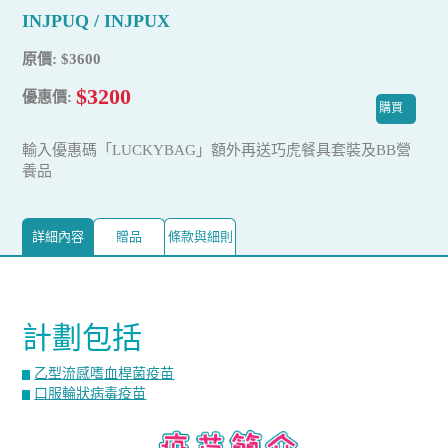
INJPUQ / INJPUX
原價: $3600
$3200
優惠價:
購買
輸入優惠碼「LUCKYBAG」額外再送巧虎餐具套裝及BB營
養品
詳細內容
贈品
條款與細則
計劃包括
乙型流感嗜血桿菌疫苗
口服輪狀病毒疫苗