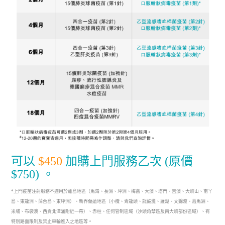
可以
$450
加購上門服務乙次 (原價
$750)
。
*上門疫苗注射服務不適用於離島地區（馬灣、長洲、坪洲、梅窩、大澳、塔門、吉澳、大嶼山、南丫
島、東龍洲、蒲台島、東坪洲）、新界偏遠地區（小欖、青龍頭、龍鼓灘、羅湖、文錦渡、落馬洲、
米埔、布袋澳、西貢北潭涌附近一帶）、赤柱、任何管制區域（沙頭角禁區及南大嶼部份區域）、有
特別路面限制及禁止車輪進入之地區等。