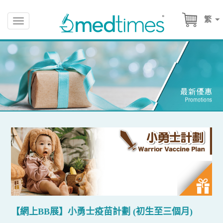
繁
Toggle
navigation
【網上BB展】小勇士疫苗計劃 (初生至三個月)