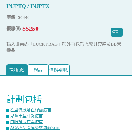
INJPTQ / INJPTX
原價: $6440
$5250
優惠價:
購買
輸入優惠碼「LUCKYBAG」額外再送巧虎餐具套裝及BB營
養品
詳細內容
贈品
條款與細則
計劃包括
乙型流感嗜血桿菌疫苗
兒童甲型肝炎疫苗
口服輪狀病毒疫苗
ACWY型腦膜炎雙球菌疫苗