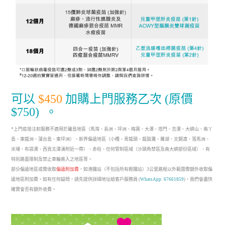
可以
$450
加購上門服務乙次 (原價
$750)
。
*上門疫苗注射服務不適用於離島地區（馬灣、長洲、坪洲、梅窩、大澳、塔門、吉澳、大嶼山、南丫
島、東龍洲、蒲台島、東坪洲）、新界偏遠地區（小欖、青龍頭、龍鼓灘、羅湖、文錦渡、落馬洲、
米埔、布袋澳、西貢北潭涌附近一帶）、赤柱、任何管制區域（沙頭角禁區及南大嶼部份區域）、有
特別路面限制及禁止車輪進入之地區等。
部分偏遠地區或需收取
偏遠附加費
，如港鐵站（不包括所有輕鐵站）3公里路程以外範圍需額外收取偏
遠地區附加費。如有任何疑問，請先提供詳細地址給客戶服務員 (
WhatsApp: 67661859
)，我們會盡快
確實會否有額外收費。