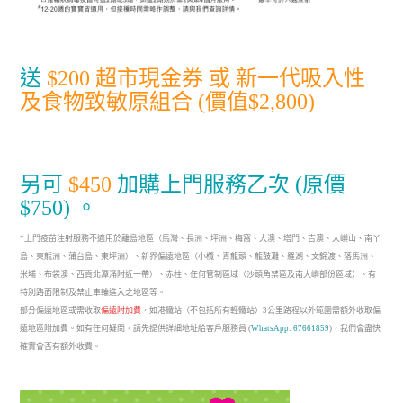
送
$200 超市現金券 或 新一代吸入性
及食物致敏原組合 (價值$2,800)
另可
$450
加購上門服務乙次 (原價
$750)
。
*上門疫苗注射服務不適用於離島地區（馬灣、長洲、坪洲、梅窩、大澳、塔門、吉澳、大嶼山、南丫
島、東龍洲、蒲台島、東坪洲）、新界偏遠地區（小欖、青龍頭、龍鼓灘、羅湖、文錦渡、落馬洲、
米埔、布袋澳、西貢北潭涌附近一帶）、赤柱、任何管制區域（沙頭角禁區及南大嶼部份區域）、有
特別路面限制及禁止車輪進入之地區等。
部分偏遠地區或需收取
偏遠附加費
，如港鐵站（不包括所有輕鐵站）3公里路程以外範圍需額外收取偏
遠地區附加費。如有任何疑問，請先提供詳細地址給客戶服務員 (
WhatsApp: 67661859
)，我們會盡快
確實會否有額外收費。