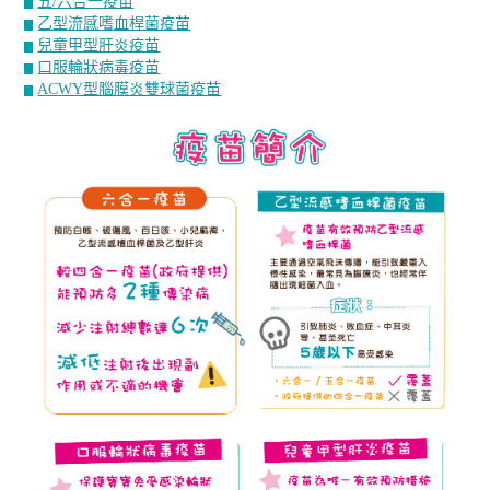
五/六合一疫苗
乙型流感嗜血桿菌疫苗
兒童甲型肝炎疫苗
口服輪狀病毒疫苗
ACWY型腦膜炎雙球菌疫苗