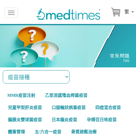
繁
Toggle
navigation
MMR疫苗注射
乙型流感嗜血桿菌疫苗
兒童甲型肝炎疫苗
口服輪狀病毒疫苗
四痘混合疫苗
腦膜炎雙球菌疫苗
日本腦炎疫苗
孕婦百日咳疫苗
體重管理
五/六合一疫苗
骨質疏鬆治療