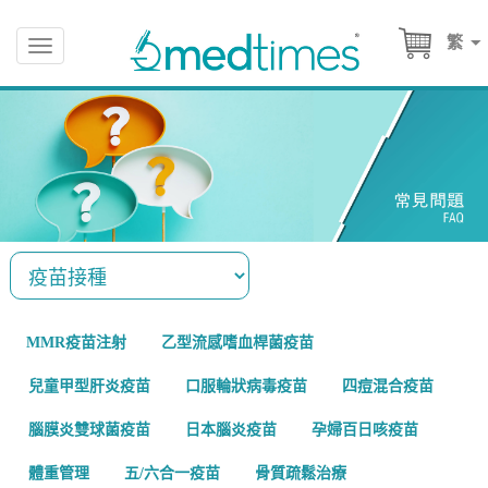
繁
Toggle
navigation
MMR疫苗注射
乙型流感嗜血桿菌疫苗
兒童甲型肝炎疫苗
口服輪狀病毒疫苗
四痘混合疫苗
腦膜炎雙球菌疫苗
日本腦炎疫苗
孕婦百日咳疫苗
體重管理
五/六合一疫苗
骨質疏鬆治療