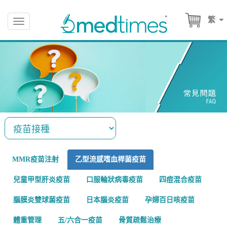
繁
Toggle
navigation
MMR疫苗注射
乙型流感嗜血桿菌疫苗
兒童甲型肝炎疫苗
口服輪狀病毒疫苗
四痘混合疫苗
腦膜炎雙球菌疫苗
日本腦炎疫苗
孕婦百日咳疫苗
體重管理
五/六合一疫苗
骨質疏鬆治療