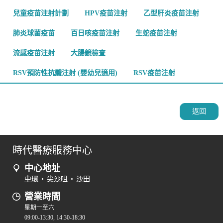
兒童疫苗注射計劃
HPV疫苗注射
乙型肝炎疫苗注射
肺炎球菌疫苗
百日咳疫苗注射
生蛇疫苗注射
流感疫苗注射
大腸鏡檢查
RSV預防性抗體注射 (嬰幼兒適用)
RSV疫苗注射
返回
時代醫療服務中心
中心地址
中環
•
尖沙咀
•
沙田
營業時間
星期一至六
09:00-13:30, 14:30-18:30