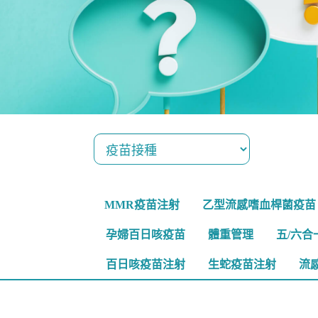
MMR疫苗注射
乙型流感嗜血桿菌疫苗
孕婦百日咳疫苗
體重管理
五/六合
百日咳疫苗注射
生蛇疫苗注射
流