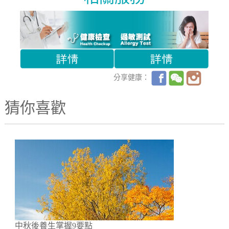
分享健康：
猜你喜歡
中秋後養生掌握9要點