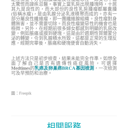
太驚慌而諱疾忌醫。事實上當乳房出現腫塊時，十居
其九是良性的，而大部份的良性乳房腫瘤都屬囊腫
(
俗稱水瘤
)
，是由乳腺分泌乳液積聚而成的。亦有一
部分屬良性纖維瘤，即一團纖維腺組織。良性瘤對身
體無害，並不需要切除。而良性瘤變惡性的機會也是
極微。另外，在經期前很多婦女都感到明顯的乳房改
變，例如脹痛或摸到硬塊，這是由於週期性賀爾蒙分
泌的轉變，令到乳腺積水所致，這都是正常的生理反
應，經期完畢後，脹痛和硬塊便會自動消失。
上述方法只是初步檢查，結果未能完全作準。如想全
面了解自己是否有遺傳性癌症風險，可選擇
Medtimes
的
乳癌及卵巢癌
B
RCA
基因檢測
，一次檢測
可及早預防和治療。
圖：Freepik
相關服務