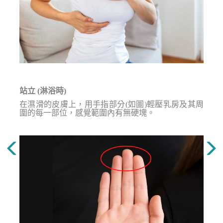
站立
(
淋浴時
)
在濕滑的皮膚上，用手指部分(如圖)輕壓乳房及其周
圍的每一部位，感覺範圍內有無硬塊。