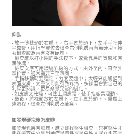
仰臥
- 放一薄枕頭於右肩下，右手置於頭下，左手手指伸
平靠緊，用指墊部位去檢查右側乳房內有無硬塊。接
著檢查腋窩內有沒有硬塊。
- 檢查應以打小圈的手法按下，感覺乳房的質感和有
無硬塊。
- 檢查次序可用環繞乳房的方式，由外至內，直至乳
頭位置。通常需要三至四圈。
- 手指移動時要穩定，力度要適中；太輕只能觸摸到
表面皮膚，太重又可能引致疼痛，多練習會對自己的
乳房更熟識，更易察覺異常的變化。
- 如皮膚太乾燥，可塗上潤膚霜，使手指容易溜動。
- 最後，將枕頭放於左肩下，左手置於頭下。重覆上
述過程，檢查左側乳房及腋窩。
如發現硬塊後怎麼辦
如發現乳房有腫塊，應立即找醫生檢查，只有醫生才
能在檢查中分別出腫瘤是良性或是惡性。婦女也不需