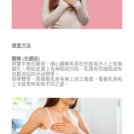
檢查方法
觀察
(
在鏡前
)
將雙手放在腰部，細心觀察乳房在形態和大小上有無
變化。例如皮膚上有無點狀凹陷、乳頭有否縮陷或有
自動流出的分泌物等。
高舉雙臂，再細看乳房有無上述之異樣，看看乳房和
上次檢查時有無不同之處。