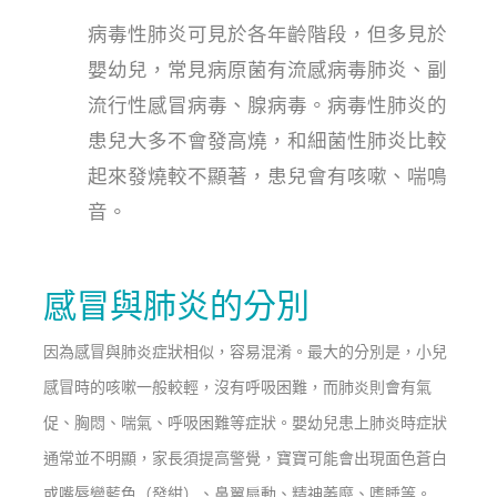
病毒性肺炎可見於各年齡階段，但多見於
嬰幼兒，常見病原菌有流感病毒肺炎、副
流行性感冒病毒、腺病毒。病毒性肺炎的
患兒大多不會發高燒，和細菌性肺炎比較
起來發燒較不顯著，患兒會有咳嗽、喘鳴
音。
感冒與肺炎的分別
因為感冒與肺炎症狀相似，容易混淆。最大的分別是，小兒
感冒時的咳嗽一般較輕，沒有呼吸困難，而肺炎則會有氣
促、胸悶、喘氣、呼吸困難等症狀。嬰幼兒患上肺炎時症狀
通常並不明顯，家長須提高警覺，寶寶可能會出現面色蒼白
或嘴唇變藍色（發紺）、鼻翼扇動、精神萎靡、嗜睡等。