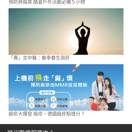
預防熱傷害 酷夏戶外活動必備５小物
「專」言中醫：春季養生與肝
麻疹大爆發 麻疹、德國麻疹點樣分？