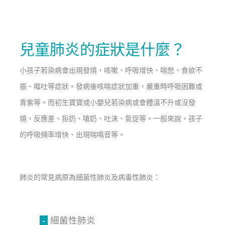
兒童肺炎的症狀是什麼？
小孩子若染病會出現發燒，咳嗽、呼吸增快、喘憋、食欲不
振、嘔吐等症狀。發病後咳喘症狀加重，嚴重時呼吸困難或
青紫等。而初生寶寶或小嬰兒若染病或會體溫不升或沒發
燒，反應差、拒奶、嗆奶、吐沫、氣促等。一般來說，孩子
的呼吸頻率增快、出現喘鳴音等。
肺炎的常見病原為細菌性肺炎及病毒性肺炎：
-
細菌性肺炎