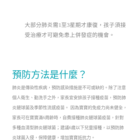
大部分肺炎需
1
至
3
星期才康復，
孩子須接
受治療才可避免患上併發症的機會。
預防方法是什麼？
肺炎是傳染性疾病，預防感染措施是不可或缺的。除了注意
個人衛生、勤洗手之外，家長宜安排孩子接種疫苗，預防肺
炎鏈球菌及季節性流感疫苗。 因為寶寶的免疫力尚未健全，
家長可在寶寶滿6周齡時，自費接種肺炎鏈球菌疫苗，針對
多種血清型肺炎鏈球菌；建議6歲以下兒童接種，以預防肺
炎球菌入侵，保障健康，增加寶寶抵抗力。