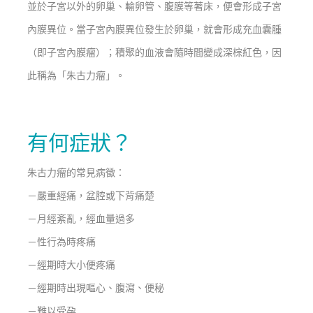
並於子宮以外的卵巢、輸卵管、腹膜等著床，便會形成子宮
內膜異位。當子宮內膜異位發生於卵巢，就會形成充血囊腫
（即子宮內膜瘤）；積聚的血液會隨時間變成深棕紅色，因
此稱為「朱古力瘤」。
有何症狀？
朱古力瘤的常見病徵：
－嚴重經痛，盆腔或下背痛楚
－月經紊亂，經血量過多
－性行為時疼痛
－經期時大小便疼痛
－經期時出現嘔心、腹瀉、便秘
－難以受孕