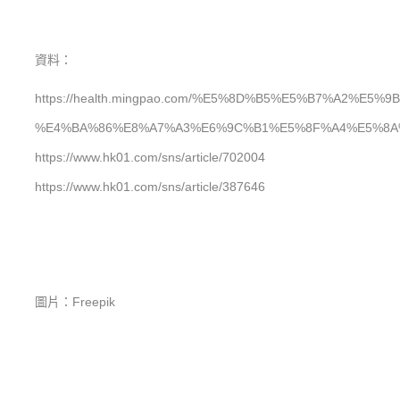
資料：
https://health.mingpao.com/%E5%8D%B5%E5%B7%A2%
%E4%BA%86%E8%A7%A3%E6%9C%B1%E5%8F%A4%E5%8A
https://www.hk01.com/sns/article/702004
https://www.hk01.com/sns/article/387646
圖片：Freepik