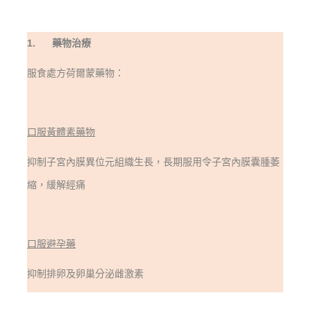
1.
藥物治療
服食處方荷爾蒙藥物：
口服黃體素藥物
抑制子宮內膜異位元組織生長，長期服用令子宮內膜囊腫萎
縮，緩解經痛
口服避孕藥
抑制排卵及卵巢分泌雌激素