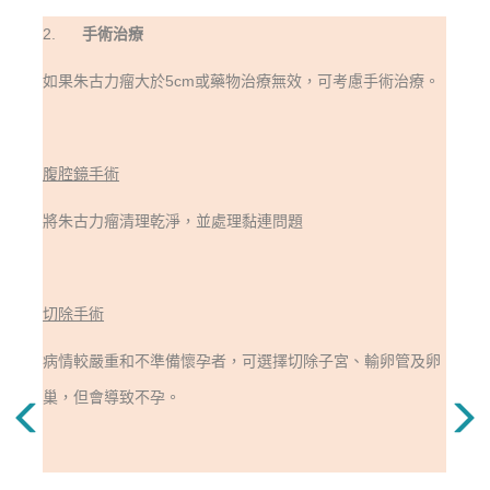
2.
手術治療
如果朱古力瘤大於
5cm
或藥物治療無效，可考慮手術治療。
腹腔鏡手術
將
朱古力瘤
清理乾淨，並處理黏連問題
切除手術
病情較嚴重和不準備懷孕者，可選擇切除子宮、輸卵管及卵
巢，但會導致不孕。