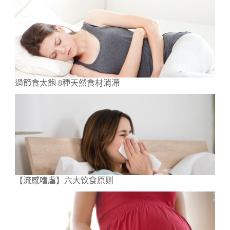
過節食太飽 8種天然食材消滯
【流感嗜虐】六大饮食原则