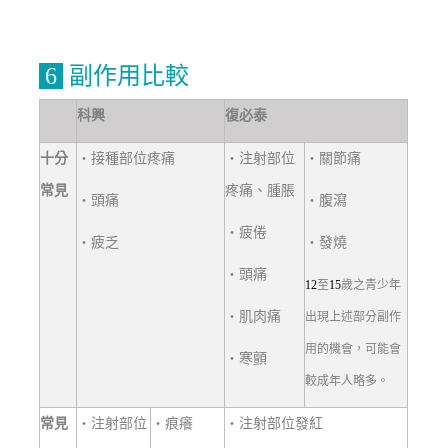
6
副作用比較
科興
復必泰
十分
‧接種部位疼痛
‧
注射部位
‧
關節痛
常見
疼痛、腫脹
‧頭痛
‧
腹瀉
‧
疲倦
‧疲乏
‧
發
燒
‧
頭痛
12
至
15
歲之青少年
‧
肌肉
痛
出現上述部分副作
用的機會，可能會
‧
寒顫
較成年人略多
。
常見
‧
注射部位
‧
痕癢
‧
注射部位發紅