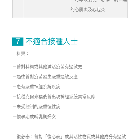
的心肌炎及心包
炎
７
不適合接種人士
。科興：
－曾對科興或其他滅活疫苗有過敏史
－過往曾對疫苗發生嚴重過敏反應
－患有嚴重神經系統疾病
－
接種克爾來福後曾出現神經系統異常反應
－未受控制的嚴重慢性病
－懷孕期或哺乳期婦女
。復必泰：曾對「復必泰」或其活性物質或其他成分有過敏