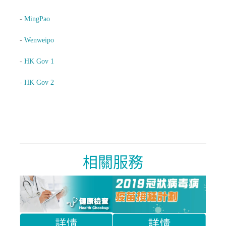
-
MingPao
-
Wenweipo
-
HK Gov 1
-
HK Gov 2
相關服務