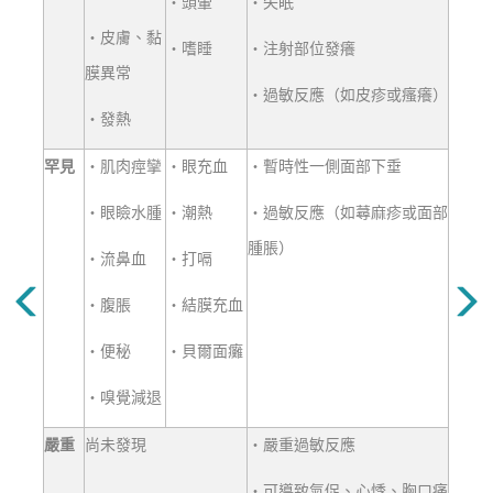
‧
頭暈
‧
失眠
‧
皮膚、黏
‧
嗜
睡
‧
注射部位發癢
膜異常
‧
過敏反應（如皮疹或瘙癢）
‧
發熱
罕
見
‧
肌肉痙攣
‧
眼充血
‧
暫時性一側面部下垂
‧
眼瞼水腫
‧
潮熱
‧
過敏反應（如蕁麻疹或面部
腫脹
）
‧
流鼻血
‧
打嗝
‧
腹脹
‧
結膜充
血
‧
便
秘
‧
貝爾面
癱
‧
嗅覺減退
嚴
重
尚未發
現
‧
嚴重過敏反應
‧
可導致氣促、心悸、胸口痛