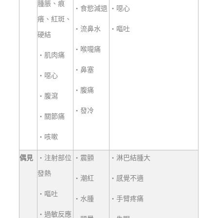
腫脹、痕
‧
食慾減退
‧
噁
心
癢、紅斑、
‧
流鼻水
‧
嘔
吐
硬結
‧
喉嚨痛
‧
肌肉痛
‧
鼻塞
‧
噁心
‧
腹
痛
‧
腹瀉
‧
發冷
‧
關節痛
‧
咳嗽
偶
見
‧
注射部位
‧
震顫
‧
淋巴結腫大
發熱
‧
潮紅
‧
感覺不適
‧
嘔吐
‧
水腫
‧
手臂疼痛
‧
過敏反應