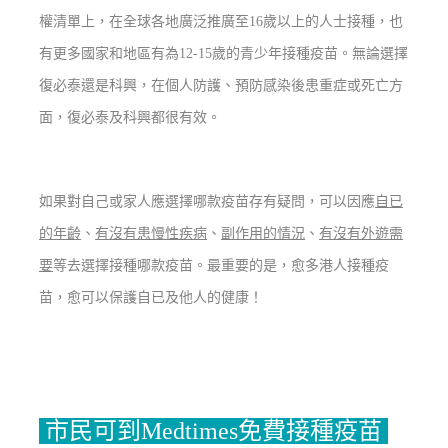
權清單上，在全球各地廣泛推廣至16歲以上的人士接種，也
有更多國家和地區有為12-15歲的青少年接種疫苗。無論選擇
復必泰還是科興，在個人防護、預防感染後患重症或死亡方
面，復必泰及科興都很有效。
如果對自己或家人應選擇哪款疫苗存有疑問，可以因應
自已
的年齡
、
有沒有患慢性疾病
、
副作用的情況
、
有沒有
外遊
需
要
等去選擇接種哪款疫苗。最重要的是，愈多港人接種疫
苗，愈可以保護自已及他人的健康！
市民可到Medtimes免費接種疫苗