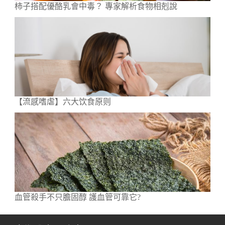
柿子搭配優酪乳會中毒？ 專家解析食物相剋說
【流感嗜虐】六大饮食原则
血管殺手不只膽固醇 護血管可靠它?