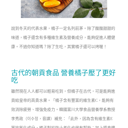
說到冬天的代表水果，橘子一定名列前茅。除了酸酸甜甜的
味道，橘子還含有多種維生素及營養成分，能夠促進人體健
康。不過你知道嗎？除了生吃，其實橘子還可以烤喔！
古代的朝貢食品 營養橘子壓了更好
吃
雖然現在人人都可以輕易吃到，但橘子在古代，可是能夠進
貢給皇帝的高貴水果。「橘子含有豐富的維生素C，能夠有
效消除疲勞、增強免疫力。韓國富川大學食品營養學系教授
李秀政（이수정，音譯）補充：「此外，因為含有維生素E
等抗氧化成分，橘子對於防止老化也很有幫助；加上膳食纖