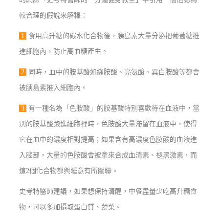
較合理的假說來解釋：
1
食用高升糖的碳水化合物後，胰島素大量分泌把葡萄糖推
進細胞內，防止高血糖產生。
2
同時，血中的胺基酸如纈胺酸、亮氨酸、異白胺酸等都會
被胰島素推入細胞內。
3
有一種名為「色胺酸」的胺基酸特別喜歡待在血液中，當
別的胺基酸跑進細胞裡時，色胺酸大量滯留在血液中，使得
它在血中的濃度相對提高；如果含有高濃度色胺酸的血液進
入腦部，大量的色胺酸會被拿來合成血清素、褪黑激素，而
這2個化合物都與睡意有所關聯。
史考特醫師建議，如果想保持清醒，中餐盡量少吃高升糖食
物，可以多加攝取蛋白質、蔬菜。