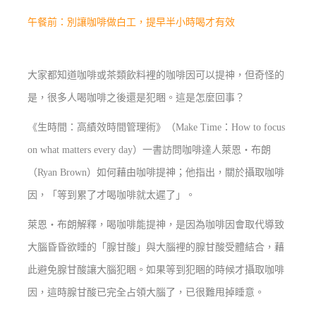
午餐前：別讓咖啡做白工，提早半小時喝才有效
大家都知道咖啡或茶類飲料裡的咖啡因可以提神，但奇怪的
是，很多人喝咖啡之後還是犯睏。這是怎麼回事？
《生時間：高績效時間管理術》（Make Time：How to focus
on what matters every day）一書訪問咖啡達人萊恩‧布朗
（Ryan Brown）如何藉由咖啡提神；他指出，關於攝取咖啡
因，「等到累了才喝咖啡就太遲了」。
萊恩‧布朗解釋，喝咖啡能提神，是因為咖啡因會取代導致
大腦昏昏欲睡的「腺甘酸」與大腦裡的腺甘酸受體結合，藉
此避免腺甘酸讓大腦犯睏。如果等到犯睏的時候才攝取咖啡
因，這時腺甘酸已完全占領大腦了，已很難甩掉睡意。