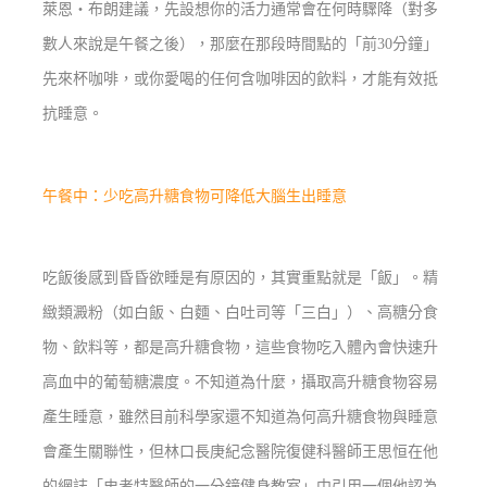
萊恩‧布朗建議，先設想你的活力通常會在何時驟降（對多
數人來說是午餐之後），那麼在那段時間點的「前30分鐘」
先來杯咖啡，或你愛喝的任何含咖啡因的飲料，才能有效抵
抗睡意。
午餐中：少吃高升糖食物可降低大腦生出睡意
吃飯後感到昏昏欲睡是有原因的，其實重點就是「飯」。精
緻類澱粉（如白飯、白麵、白吐司等「三白」）、高糖分食
物、飲料等，都是高升糖食物，這些食物吃入體內會快速升
高血中的葡萄糖濃度。不知道為什麼，攝取高升糖食物容易
產生睡意，雖然目前科學家還不知道為何高升糖食物與睡意
會產生關聯性，但林口長庚紀念醫院復健科醫師王思恒在他
的網誌「史考特醫師的一分鐘健身教室」中引用一個他認為