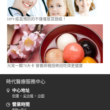
HPV疫苗預防的不僅僅是宮頸癌！
元宵一顆70大卡 營養師親授絶招吃得更健康
時代醫療服務中心
中心地址
中環
•
尖沙咀
•
沙田
營業時間
星期一至六