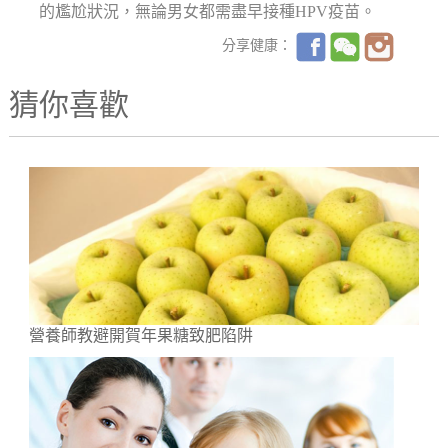
的尷尬狀況，無論男女都需盡早接種HPV疫苗。
分享健康：
猜你喜歡
營養師教避開賀年果糖致肥陷阱