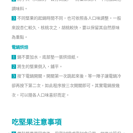
調味料。
3
不同堅果的起鍋時間不同，也可依照各人口味調整。一般
來說杏仁較久、核桃次之，胡桃較快，要以保留其自然原味
為重點。
電鍋烘焙
1
鍋不要加水，底部墊一張烘焙紙。
2
將生的堅果倒入，鋪平。
3
按下電鍋開關。開關第一次跳起來後，等一陣子讓電鍋冷
卻再按下第二次，如此程序按三次開關即可。其實電鍋按幾
次，可以隨各人口味喜好而定。
吃堅果注意事項