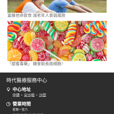
富維他命飲食 減老年人衰弱風險
「甜蜜毒藥」 糖會助長癌細胞?
時代醫療服務中心
中心地址
中環
•
尖沙咀
•
沙田
營業時間
星期一至六