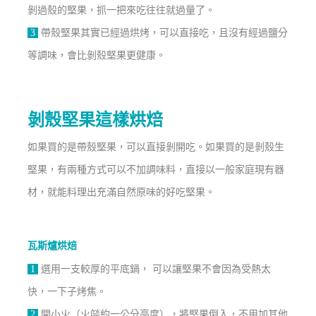
剝過殼的堅果，抓一把來吃往往就過量了。
3
帶殼堅果其實已經過烘烤，可以直接吃，且沒有經過鹽分
等調味，會比剝殼堅果更健康。
剝殼堅果這樣烘焙
如果買的是帶殼堅果，可以直接剝開吃。如果買的是剝殼生
堅果，有兩種方式可以不加調味料，直接以一般家庭現有器
材，就能料理出充滿自然原味的好吃堅果。
瓦斯爐烘焙
1
選用一支較厚的平底鍋， 可以讓堅果不會因為受熱太
快，一下子烤焦。
2
開小火（火燄約一公分高度），將堅果倒入，不用加其他