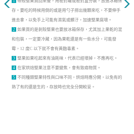
1
帶殼堅果買回來後，用密封罐或密封盒分裝，放進冰箱保
存。要吃的時候用倒的或是用勺子撈出幾顆來吃，不要伸手
進去拿，以免手上可能有濕氣或髒汙，加速堅果腐壞。
2
如果買的是剝殼堅果也要放冰箱保存，尤其加上果乾的混
和包裝，一定要冷藏，因為果乾還是有一些水分，可能發
霉，12 度C 以下就不會有黃麴毒素。
3
堅果如果吃起來有油耗味，代表已經壞掉，不應再吃。
4
在家烘焙堅果注意不要變焦，會有致癌物質。
5
不同種類堅果特性與口味不同，烘焙時應分開，以免有的
熟了有的還是生的，存放時也完全分開較妥。