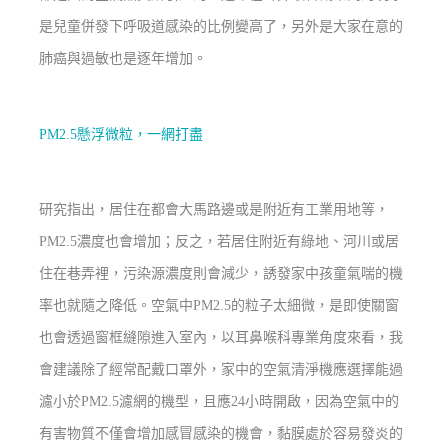
是兒童併發下呼吸道感染的比例變高了，另外是大家在意的
肺癌與過敏也是逐年增加。
PM2.5懸浮微粒，一網打盡
研究指出，居住在都會大馬路邊或是附近有工業用地等，
PM2.5濃度也會增加；反之，若居住附近有綠地、河川或居
住在巷弄裡，污染源濃度則會減少，誘發家中孩童氣喘的機
率也就隨之降低。空氣中PM2.5的粒子太細微，是即使關窗
也會透過窗框縫隙進入室內，以耳鼻喉科專業角度來看，我
會建議除了經常配戴口罩外，家中的空氣清淨機應選擇能過
濾小於PM2.5濾網的機型，且應24小時開啟，因為空氣中的
有害物質不僅會增加感冒感染的機會，黏膜處於容易發炎的