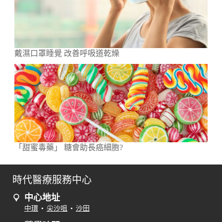
戴濕口罩睡覺 改善呼吸道乾燥
「甜蜜毒藥」 糖會助長癌細胞?
時代醫療服務中心
中心地址
中環
•
尖沙咀
•
沙田