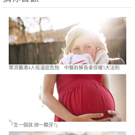
寒流襲港4人低溫症危殆 中醫拆解長者保暖5大法則
「生一個孩 掉一顆牙?」