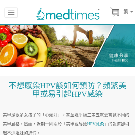
繁
Toggle
navigation
不想感染HPV該如何預防？頻繁美
甲或易引起HPV感染
美甲是很多女孩子的「心頭好」，甚至幾乎隔三差五就去嘗試不同的
美甲風格。然而，近期一則關於「美甲或導致
HPV感染
」的報道卻引
起不少姐妹的恐慌。