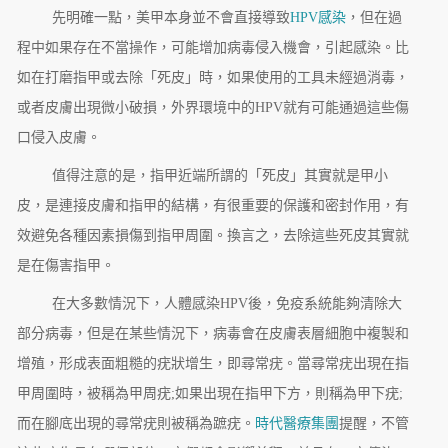
先明確一點，美甲本身並不會直接導致
HPV感染
，但在過
程中如果存在不當操作，可能增加病毒侵入機會，引起感染。比
如在打磨指甲或去除「死皮」時，如果使用的工具未經過消毒，
或者皮膚出現微小破損，外界環境中的HPV就有可能通過這些傷
口侵入皮膚。
值得注意的是，指甲近端所謂的「死皮」其實就是甲小
皮，是連接皮膚和指甲的結構，有很重要的保護和密封作用，有
效避免各種因素損傷到指甲周圍。換言之，去除這些死皮其實就
是在傷害指甲。
在大多數情況下，人體感染HPV後，免疫系統能夠清除大
部分病毒，但是在某些情況下，病毒會在皮膚表層細胞中複製和
增殖，形成表面粗糙的疣狀增生，即尋常疣。當尋常疣出現在指
甲周圍時，被稱為甲周疣;如果出現在指甲下方，則稱為甲下疣;
而在腳底出現的尋常疣則被稱為蹠疣。
時代醫療集團
提醒，不管