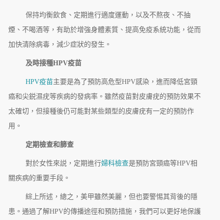
保持均衡飲食、定期進行適度運動，以及不熬夜、不抽
煙、不喝酒等，有助於增強身體素質、提高免疫系統功能，從而
加快清除病毒，減少症狀的發生。
及時接種HPV疫苗
HPV疫苗
主要是為了預防高危型HPV感染，進而降低宮頸
癌和尖鋭濕疣等疾病的發病率。雖然疫苗對皮膚疣的預防效果不
太確切，但接種後仍可能對某些類型的皮膚疣有一定的預防作
用。
定期檢查和篩查
對於女性來説，定期進行
婦科檢查
是預防宮頸癌等HPV相
關疾病的重要手段。
綜上所述，總之，美甲雖然美麗，但也要警惕其背後的隱
患。通過了解HPV的傳播途徑和預防措施，我們可以更好地保護