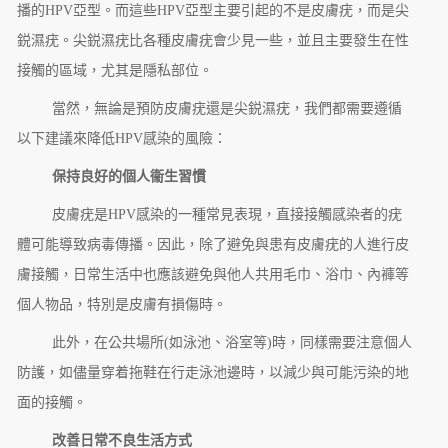
播的HPV亞型。而這些HPV亞型主要引起的不是皮膚疣，而是尖
鋭濕疣。尖鋭濕疣比各種皮膚疣會少見一些，並且主要發生在性
接觸的區域，尤其是隱私部位。
當然，無論是預防皮膚疣還是尖鋭濕疣，我們都需要遵循
以下建議來降低HPV感染的風險：
保持良好的個人衞生習慣
皮膚疣是HPV感染的一種常見表現，直接接觸感染者的疣
體可能導致病毒傳播。因此，除了避免與患有皮膚疣的人進行皮
膚接觸，日常生活中也應該避免與他人共用毛巾、浴巾、內褲等
個人物品，特別是皮膚有損傷時。
此外，在公共場所(如泳池、浴室等)時，同樣需要注意個人
防護，如儘量穿着拖鞋在行走泳池邊時，以減少與可能污染的地
面的接觸。
改善日常不良生活方式