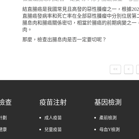
結直腸癌是我國常見且高發的惡性腫瘤之一，根據20
直腸癌發病率和死亡率在全部惡性腫瘤中分別位居第
腸息肉和腸癌關係密切，相當於腸癌的前期病變之一，
肉。
那麼，檢查出腸息肉是否一定要切呢？
<<
<
檢查
疫苗注射
基因檢測
計劃
成人疫苗
產前檢測
健康
兒童疫苗
母血Y檢測