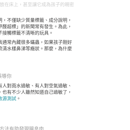
手放在床上，甚至讓它成為孩子的親密
明，不僅缺少質量標籤、成分說明，
甲醛超標」的新聞常有發生。為此，
子接觸標籤不清晰的玩具。
具通常內藏很多蟎蟲，如果孩子剛好
流清水樣鼻涕等癥狀。那麼，為什麼
誤導你
有人對雨水過敏、有人對空氣過敏、
，也有不少人雖然知道自己過敏了，
敏源測試
。
方法有助發現腸息肉