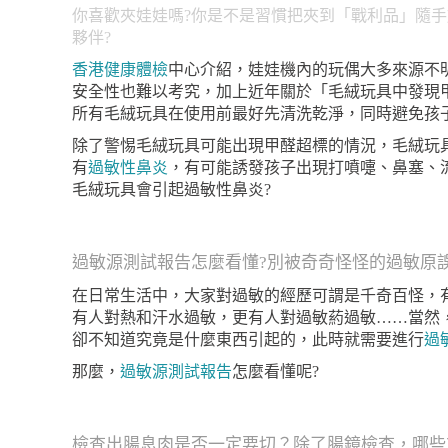
你喜歡夾娃娃嗎?你是不是習慣把夾到「戰利品」隨
夥伴?
香港健康體檢
中心介紹，娃娃機內的玩偶大多來源不
安全性也難以考究，加上近年關於「毛絨玩具中發現
所有毛絨玩具在使用前最好先清洗乾淨，同時避免孩
除了警惕毛絨玩具可能出現甲醛超標的情況，毛絨玩
有
過敏性鼻炎
，有可能誘發孩子出現打噴嚏、鼻塞、
毛絨玩具會引起過敏性鼻炎?
過敏源測試報告怎麼看懂?別被奇奇怪怪的過敏原
在日常生活中，大家對過敏的經歷可謂是千奇百怪，
有人對熱和汗水過敏，更有人對過敏葯過敏……當然
卻不知道究竟是什麼東西引起的，此時就需要進行
過
那麼，
過敏源測試報告
怎麼看懂呢?
檢查出腸息肉是否一定要切？除了腸鏡檢查，哪些