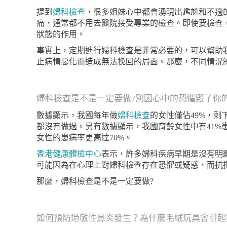
提到
婦科檢查
，很多姐妹心中都會湧現出尷尬和不適
痛，通常都不用去醫院接受專業的檢查。即使要檢查
狀態的作用。
事實上，定期進行婦科檢查是非常必要的，可以幫助
止病情惡化而造成無法挽回的局面。那麼，不同情況
婦科檢查是不是一定要做?別因心中的恐懼毀了你
數據顯示，我國每年做
婦科檢查
的女性僅佔49%，
都沒有做過。另有數據顯示，我國育齡女性中有41%
女性的患病率更高達70%。
香港健康體檢中心
表示，許多婦科疾病早期是沒有明
可能因為在心理上對婦科檢查存在恐懼或疑惑，而抗
那麼，婦科檢查是不是一定要做?
如何預防過敏性鼻炎發生？為什麼毛絨玩具會引起