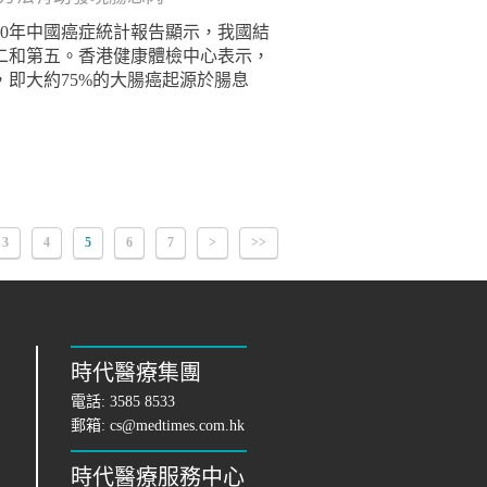
20年中國癌症統計報告顯示，我國結
二和第五。香港健康體檢中心表示，
即大約75%的大腸癌起源於腸息
3
4
5
6
7
>
>>
時代醫療集團
電話:
3585 8533
郵箱:
cs@medtimes.com.hk
時代醫療服務中心