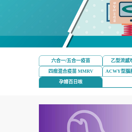
六合一/五合一疫苗
乙型流感
四痘混合疫苗 MMRV
ACWY型
孕婦百日咳