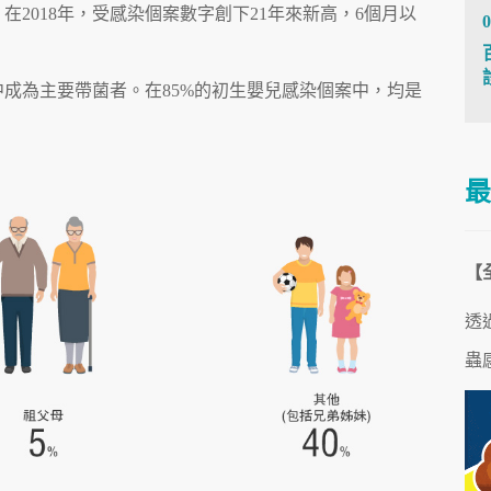
2018年，受感染個案數字創下21年來新高，6個月以
0
成為主要帶菌者。在85%的初生嬰兒感染個案中，均是
最
【
透
蟲