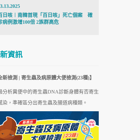
3.13.2025
百日咳︱南韓首現「百日咳」死亡個案 確
診病例激增100倍 2族群高危
新資訊
全新檢測 | 寄生蟲及病原體大便檢測(23種)】
過分析糞便中的寄生蟲DNA診斷身體有否寄生
感染，準確區分出寄生蟲及腸道病
種類
。