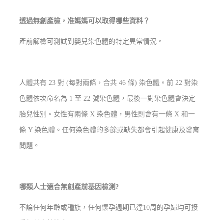
透過無創產檢，准媽媽可以取得哪些資料？
產前篩檢可測試到嬰兒染色體的特定異常情況。
人體共有 23 對 (每對兩條，合共 46 條) 染色體。前 22 對染
色體依次命名為 1 至 22 號染色體，最後一對染色體會決定
胎兒性別。女性有兩條 X 染色體，男性則會有一條 X 和一
條 Y 染色體。任何染色體的多餘或缺失都會引起健康及發育
問題。
哪類人士適合無創產前基因檢測?
不論任何年齡或種族，任何懷孕週期已達10周的孕婦均可接