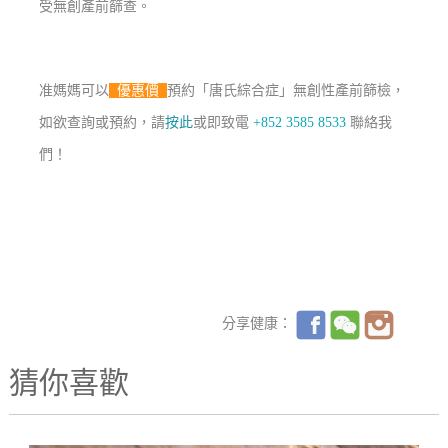
受無創產前篩查。
准媽媽可以
優惠價
預約「唐氏綜合症」無創性產前篩檢，
如欲查詢或預約，請
按此
或即致電
+852 3585 8533
聯絡我
們！
分享健康：
猜你喜歡