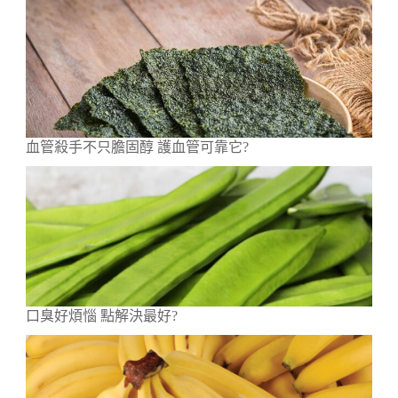
血管殺手不只膽固醇 護血管可靠它?
口臭好煩惱 點解決最好?