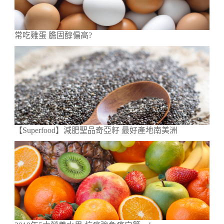
常吃雞蛋 膽固醇偏高?
【Superfood】減肥聖品奇亞籽 最好產地南美洲