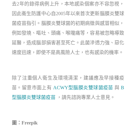
去2年的錄得病例上升，本地感染個案亦不容忽視，
因此衞生防護中心自2005年以來首次更新腦膜炎雙球
菌疫苗指引。腦膜炎雙球菌的初期病徵與感冒相似，
例如發燒、嘔吐、頭痛、喉嚨痛等，容易被忽略導致
延醫，造成腦部損害甚至死亡。此菌滲透力強、惡化
速度迅速，即使不是高風險人士，也有感染的機率。
除了注重個人衛生及環境清潔，建議應及早接種疫
苗。留意市面上有
ACWY型腦膜炎雙球菌疫苗
與
B
型腦膜炎雙球菌疫苗
，請先諮詢專業人士意見。
圖：Freepik