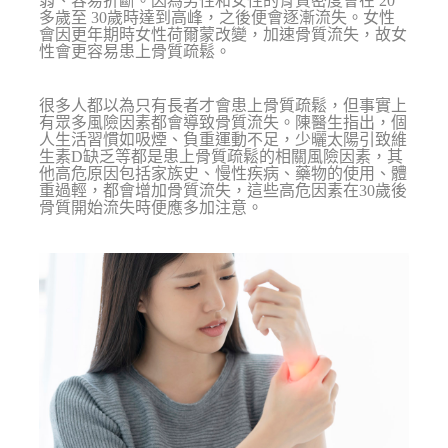
弱、容易折斷。因為男性和女性的骨質密度會在 20
多歲至 30歲時達到高峰，之後便會逐漸流失。女性
會因更年期時女性荷爾蒙改變，加速骨質流失，故女
性會更容易患上骨質疏鬆。
很多人都以為只有長者才會患上骨質疏鬆，但事實上
有眾多風險因素都會導致骨質流失。陳醫生指出，個
人生活習慣如吸煙、負重運動不足，少曬太陽引致維
生素D缺乏等都是患上骨質疏鬆的相關風險因素，其
他高危原因包括家族史、慢性疾病、藥物的使用、體
重過輕，都會增加骨質流失，這些高危因素在30歲後
骨質開始流失時便應多加注意。