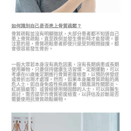
如何識別自己是否患上骨質疏鬆？
骨質疏鬆並沒有明顯徵狀，大部分患者都不知道自己
患上骨質疏鬆，直至跌倒並發生骨折時才能發現。要
注意的是，骨質疏鬆患者即使只是受到輕微碰撞，都
會很容易發生骨折。
一般大眾若本身沒有高危因素，沒有長期病患或長期
使用藥物，只要保持健康生活習慣、定期運動，可以
考慮在65歲後定期進行骨質密度檢查，以預防併發症
或骨折出現才處理。然而，如果本身屬骨質疏鬆的高
危人士，如自身免疫性疾病患者（類風濕性關節炎、
紅斑狼瘡等）或曾經使用類固醇的人士，可以與醫生
商討，需否提早作骨質密度檢查，以評估及診斷是否
需要使用抗骨質疏鬆藥物。