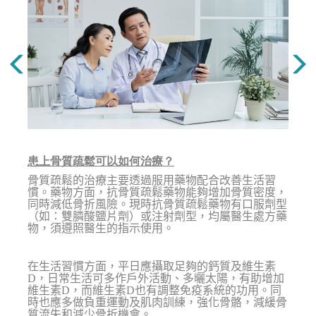
患上骨質疏鬆可以如何治療？
骨質疏鬆的治療主要透過服用藥物配合改善生活習
慣。藥物方面，抗骨質疏鬆藥物能夠增加骨質密度，
同時減低骨折風險。現時抗骨質疏鬆藥物有口服劑型
（如：雙膦酸鹽片劑）或注射劑型，均屬醫生處方藥
物，須遵照醫生的指示使用。
在生活習慣方面，平日應攝取足夠的鈣質及維生素
D，日常生活可多作戶外活動、多曬太陽，有助增加
維生素D，而維生素D也有調整免疫系統的功用。同
時也應多做負重運動及肌肉訓練，強化骨骼，減緩骨
質流失和減少骨折機會。