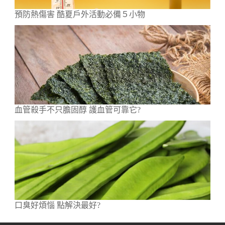
預防熱傷害 酷夏戶外活動必備５小物
血管殺手不只膽固醇 護血管可靠它?
口臭好煩惱 點解決最好?