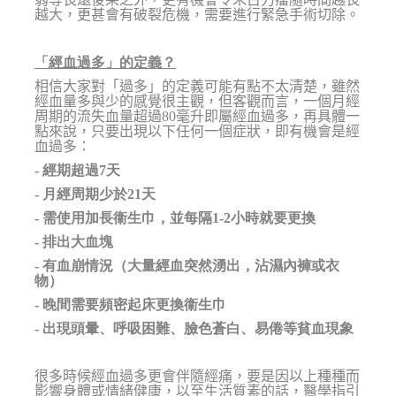
越大，更甚會有破裂危機，需要進行緊急手術切除。
「經血過多」的定義？
相信大家對「過多」的定義可能有點不太清楚，雖然
經血量多與少的感覺很主觀，但客觀而言，一個月經
周期的流失血量超過80毫升即屬經血過多，再具體一
點來說，只要出現以下任何一個症狀，即有機會是經
血過多：
- 經期超過7天
- 月經周期少於21天
- 需使用加長衞生巾，並每隔1-2小時就要更換
- 排出大血塊
- 有血崩情況（大量經血突然湧出，沾濕內褲或衣
物）
- 晚間需要頻密起床更換衞生巾
- 出現頭暈、呼吸困難、臉色蒼白、易倦等貧血現象
很多時候經血過多更會伴隨經痛，要是因以上種種而
影響身體或情緒健康，以至生活質素的話，醫學指引