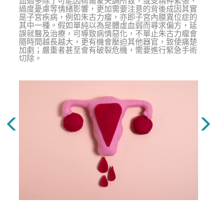
血過多除了可能因荷爾蒙失調所致，或受精神緊張、
過度憂慮等情緒影響，更加需要注意的背後成因其實
是子宮疾病，例如朱古力瘤，亦即子宮內膜異位症的
其中一種。假如單純以為是體虛血弱而尋求偏方，延
誤就醫及治療，可導致病情惡化，不單止朱古力瘤會
隨時間越長越大，更有機會壓迫其他器官，致使痛楚
加劇；嚴重者甚至會有破裂危機，需要進行緊急手術
切除。