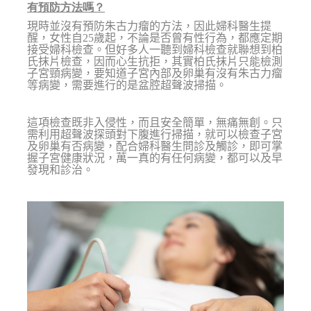
有預防方法嗎？
現時並沒有預防朱古力瘤的方法，因此婦科醫生提
醒，女性自25歲起，不論是否曾有性行為，都應定期
接受婦科檢查。但好多人一聽到婦科檢查就聯想到柏
氏抹片檢查，因而心生抗拒，其實柏氏抹片只能檢測
子宮頸病變，要知道子宮內部及卵巢有沒有朱古力瘤
等病變，需要進行的是盆腔超聲波掃描。
這項檢查既非入侵性，而且安全簡單，無痛無創。只
需利用超聲波探頭對下腹進行掃描，就可以檢查子宮
及卵巢有否病變，配合婦科醫生問診及觸診，即可掌
握子宮健康狀況，萬一真的有任何病變，都可以及早
發現和診治。