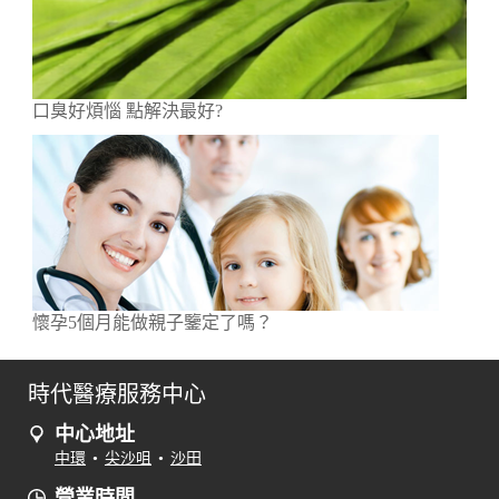
口臭好煩惱 點解決最好?
懷孕5個月能做親子鑒定了嗎？
時代醫療服務中心
中心地址
中環
•
尖沙咀
•
沙田
營業時間