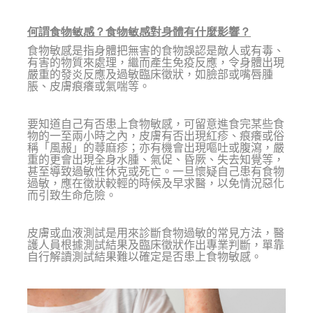
何謂食物敏感？食物敏感對身體有什麼影響？
食物敏感是指身體把無害的食物誤認是敵人或有毒、
有害的物質來處理，繼而產生免疫反應，令身體出現
嚴重的發炎反應及過敏臨床徵狀，如臉部或嘴唇腫
脹、皮膚痕癢或氣喘等。
要知道自己有否患上食物敏感，可留意進食完某些食
物的一至兩小時之內，皮膚有否出現紅疹、痕癢或俗
稱「風赧」的蕁麻疹；亦有機會出現嘔吐或腹瀉，嚴
重的更會出現全身水腫、氣促、昏厥、失去知覺等，
甚至導致過敏性休克或死亡。一旦懷疑自己患有食物
過敏，應在徵狀較輕的時候及早求醫，以免情況惡化
而引致生命危險。
皮膚或血液測試是用來診斷食物過敏的常見方法，醫
護人員根據測試結果及臨床徵狀作出專業判斷，單靠
自行解讀測試結果難以確定是否患上食物敏感。