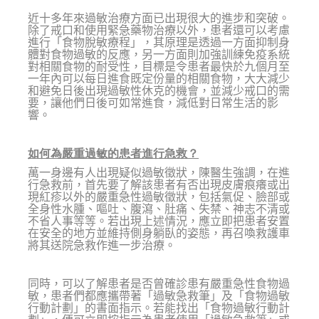
近十多年來過敏治療方面已出現很大的進步和突破。
除了戒口和使用緊急藥物治療以外，患者還可以考慮
進行「食物脫敏療程」，其原理是透過一方面抑制身
體對食物過敏的反應，另一方面則加強訓練免疫系統
對相關食物的耐受性，目標是令患者最快於九個月至
一年內可以每日進食既定份量的相關食物，大大減少
和避免日後出現過敏性休克的機會，並減少戒口的需
要，讓他們日後可如常進食，減低對日常生活的影
響。
如何為嚴重過敏的患者進行急救？
萬一身邊有人出現疑似過敏徵狀，陳醫生強調，在進
行急救前，首先要了解該患者有否出現皮膚痕癢或出
現紅疹以外的嚴重急性過敏徵狀，包括氣促、臉部或
全身性水腫、嘔吐、腹瀉、肚痛、失禁、神志不清或
不省人事等等。若出現上述情況，應立即把患者安置
在安全的地方並維持側身躺臥的姿態，再召喚救護車
將其送院急救作進一步治療。
同時，可以了解患者是否曾確診患有嚴重急性食物過
敏，患者們都應攜帶著「過敏急救筆」及「食物過敏
行動計劃」的書面指示。若能找出「食物過敏行動計