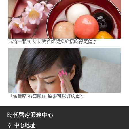
元宵一顆70大卡 營養師親授絶招吃得更健康
「頭暈啫 冇事嘅!」原來可以好嚴重?!
時代醫療服務中心
中心地址