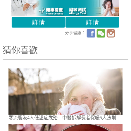
分享健康：
猜你喜歡
寒流襲港4人低溫症危殆 中醫拆解長者保暖5大法則