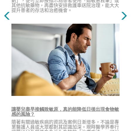
劃」，便可立即按指示為患者使用「過敏急救筆」或
其他抗敏藥物，再盡快安排救護車送院治理，能大大
提升患者的存活和治癒機會。
讓嬰兒盡早接觸致敏原，真的能降低日後出現食物敏
感的風險？
隨著有關過敏疾病的資訊及案例日漸增多，不論是專
業醫護人員或大眾都對其認識加深。現時醫學界奉行