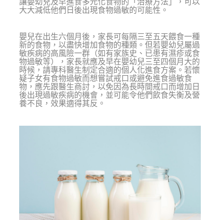
讓嬰幼兒及早進食多元化食物的「治療方法」，可以
大大減低他們日後出現食物過敏的可能性。
嬰兒在出生六個月後，家長可每隔三至五天餵食一種
新的食物，以盡快增加食物的種類。但若嬰幼兒屬過
敏疾病的高風險一群（如有家族史、已患有濕疹或食
物過敏等），家長就應及早在嬰幼兒三至四個月大的
時候，請專科醫生制定合適的個人化進食方案。若懷
疑子女有食物過敏而想嘗試戒口或避免進食過敏食
物，應先跟醫生商討，以免因為長時間戒口而增加日
後出現過敏疾病的機會，並可能令他們飲食失衡及營
養不良，效果適得其反。