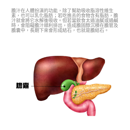
膽汁在人體扮演的功能，除了幫助吸收脂溶性維生
素，也可以乳化脂肪；若吃進去的食物含有脂肪，膽
汁就會將它水解後吸收。但若當飲食太過油膩或過鹹
時，會阻礙膽汁順利排出，造成膽固醇沉積在膽管及
膽囊中，長期下來會形成結石，也就是膽結石。