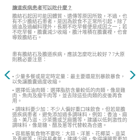
膽道疾病患者可以吃什麼？
膽結石起因可能因體質、遺傳等原因所致，不過，也
有不少膽結石患者，是因為飲食不正常所引起，除了
過油及過鹹料理外，長期不吃早餐便是成因之一；若
不吃早餐，膽囊減少收縮，膽汁堆積在膽囊裡，也會
導致膽結石。
患有膽結石及膽道疾病，應該怎麼吃比較好？7大原
則務必要注意：
• 少量多餐或是定時定量：最主要還是別暴飲暴食，
以免讓膽囊過度收縮。
• 選擇低油肉類：選擇脂肪含量較低的肉類，像是雞
肉、魚肉及瘦牛肉等，並去除這些肉類的皮後再食
用。
• 調味料要少加：不少人偏好重口味飲食，但若是膽
道疾病患者，避免添加過多調味料，例如：香油、麻
油、美乃滋、沙茶醬或芝麻醬等，建議以低刺激性的
調味料，像是糖、醋及蔥等代替較為合適。
• 容易脹氣食物不要吃：大蒜、洋蔥、花椰菜、韭菜
及青椒等，因容易產氣，建議少碰，免得讓腸胃更加