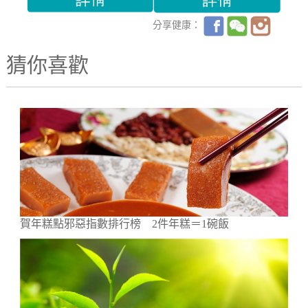
分享健康：
猜你喜歡
賀年糕點邪惡指數排行榜 2件年糕＝1碗飯