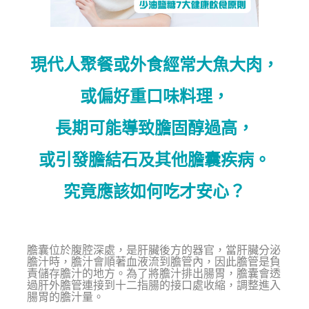
現代人聚餐或外食經常大魚大肉，
或偏好重口味料理，
長期可能導致膽固醇過高，
或引發膽結石及其他膽囊疾病。
究竟應該如何吃才安心？
膽囊位於腹腔深處，是肝臟後方的器官，當肝臟分泌
膽汁時，膽汁會順著血液流到膽管內，因此膽管是負
責儲存膽汁的地方。為了將膽汁排出腸胃，膽囊會透
過肝外膽管連接到十二指腸的接口處收縮，調整進入
腸胃的膽汁量。