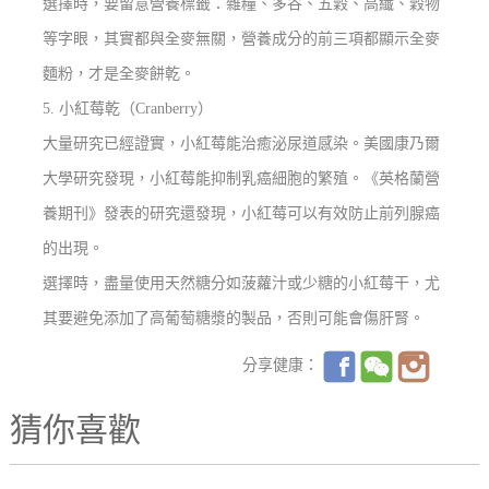
選擇時，要留意營養標籤：雜糧、多谷、五穀、高纖、穀物
等字眼，其實都與全麥無關，營養成分的前三項都顯示全麥
麵粉，才是全麥餅乾。
5.
小紅莓乾（
Cranberry
）
大量研究已經證實，小紅莓能治癒泌尿道感染。美國康乃爾
大學研究發現，小紅莓能抑制乳癌細胞的繁殖。《英格蘭營
養期刊》發表的研究還發現，小紅莓可以有效防止前列腺癌
的出現。
選擇時，盡量使用天然糖分如菠蘿汁或少糖的小紅莓干，尤
其要避免添加了高葡萄糖漿的製品，否則可能會傷肝腎
。
分享健康：
猜你喜歡