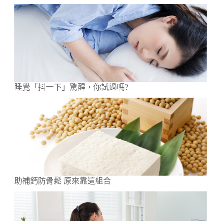
睡覺「抖一下」驚醒，你試過嗎?
助補鈣防骨鬆 原來靠這組合