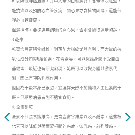
可以降低肺癌風險。其中大量的白藜蘆醇，含量僅次紅酒，
能抗癌以及預防心血管疾病。開心果亦含植物固醇，還能保
護心血管健康。
但選擇時，要揀選無調味的開心果，否則會攝取過量的鈉。
3.
乾棗
乾棗含豐富膳食纖維，對預防大腸癌尤其有利；而大量的抗
氧化成分如
β
胡蘿蔔素、花青素等，可以保護身體不受自由
基傷害。最近也有研究發現，乾棗可以改變身體雌激素代
謝，因此有預防乳癌作用。
但因為干棗本身已很甜，宜選擇天然不加糖和人工色素的干
棗。但糖尿病患者則不適宜食用。
4.
全麥餅乾
全麥不只膳食纖維高，更含豐富谷維素以及木酚素，這些植
化素可以降低與荷爾蒙相關的癌症，如乳癌、前列腺癌。