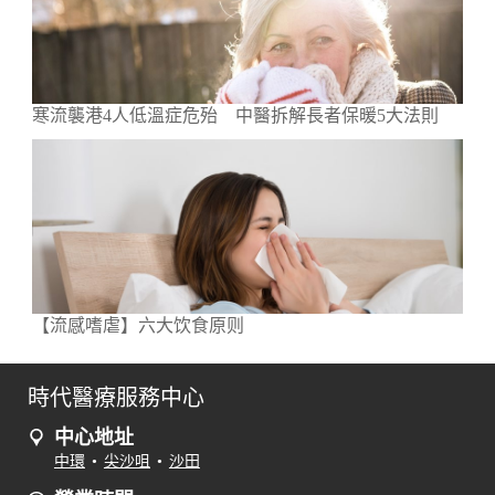
寒流襲港4人低溫症危殆 中醫拆解長者保暖5大法則
【流感嗜虐】六大饮食原则
時代醫療服務中心
中心地址
中環
•
尖沙咀
•
沙田