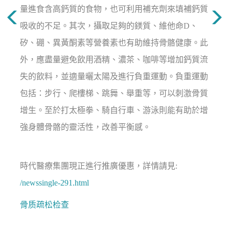
量進食含高鈣質的食物，也可利用補充劑來填補鈣質
吸收的不足。其次，攝取足夠的鎂質、維他命D、
矽、硼、異黃酮素等營養素也有助維持骨骼健康。此
外，應盡量避免飲用酒精、濃茶、咖啡等增加鈣質流
失的飲料，並適量曬太陽及進行負重運動。負重運動
包括：步行、爬樓梯、跳舞、舉重等，可以刺激骨質
增生。至於打太極拳、騎自行車、游泳則能有助於增
強身體骨骼的靈活性，改善平衡感。
時代醫療集團現正進行推廣優惠，詳情請見:
/newssingle-291.html
骨质疏松检查